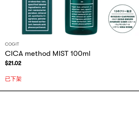
COGIT
CICA method MIST 100ml
$
21.02
已下架