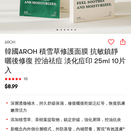
AROH
韓國AROH 積雪草修護面膜 抗敏鎮靜
曬後修復 控油祛痘 淡化痘印 25ml 10片
入
10
$
8.99
深層透徹補水，持久舒緩保濕，修復曬後乾燥泛紅等，恢復肌膚
嫩滑活力
添加積雪草、茶樹葉提取物，鎮定舒緩，強化屏障，控油抗炎
新概念內外側分層模式，外防蒸發，內補營養，實現“有效護膚”