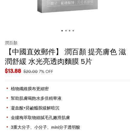
潤百顏
【中國直效郵件】 潤百顏 提亮膚色 滋
潤舒緩 水光亮透肉麵膜 5片
$
13.88
$
20.00
7% OFF
植物纖維膜布更細密
幫助肌膚喝飽水多倍精華液
凝血酸+菸鹼醯胺緩解暗沉
金縷梅萃取物細膩毛孔嫩滑肌膚
3重大分子、小分子、mini分子透明酸