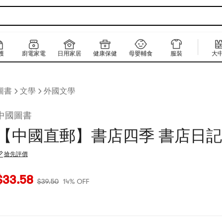
護
廚電家電
日用家居
健康保健
母嬰輔食
服裝
大
圖書
文學
外國文學
中國圖書
【中國直郵】書店四季 書店日記 
搶先評價
當前價格：$33.58
原價：$39.5
14% OFF
$
33.58
$
39.50
14% OFF