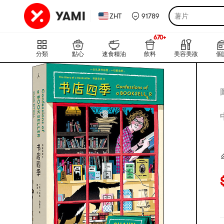
ZHT
91789
薯片
670+
上新
670+
分類
點心
速食糧油
飲料
美容美妝
個