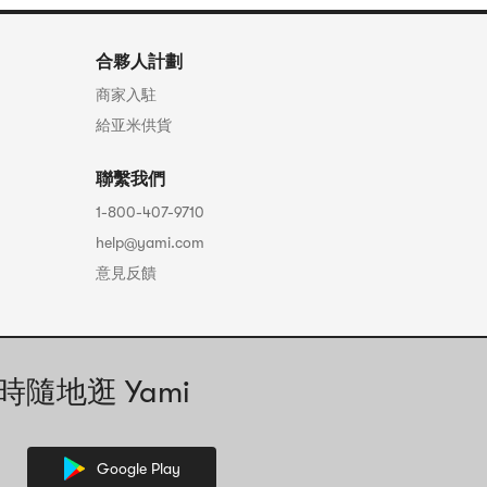
合夥人計劃
商家入駐
給亚米供貨
聯繫我們
1-800-407-9710
help@yami.com
意見反饋
時隨地逛 Yami
Google Play