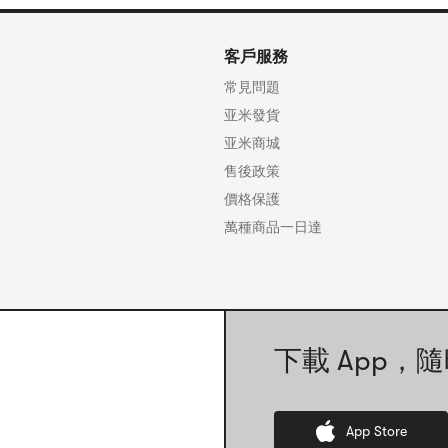
客戶服務
常見問題
亚米發貨
亚米商城
售後政策
價格保護
萬種商品一日達
下載 App，隨
App Store