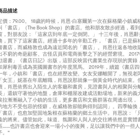
商品描述
定價：79.00。 18歲的時候，肖恩·白塞爾第一次在蘇格蘭小鎮
叫「書店」（The Book Shop）的書店。他和朋友散步經過，
窗，對朋友說：「這家店到年底一定倒閉。」 十三年後，肖恩辭
務，買下了這家書店。經過十多年的辛勤工作，「書店」已是蘇
書書店，而威格敦也成為遠近聞名的「書店」。肖恩往返各地收
出不窮的奇葩顧客、古怪店員和電商衝擊之下的經營窘境。 201
勸退書」《書店日記》出版，這部反映當代書業生存現狀的實錄
和犀利毒舌成為英國圖書市的年度黑馬。 2019年，續篇《書店
一年，小鎮和「書店」也在經歷改變。女友安娜離開了，無視老
「女王」妮基在年底離職，肖恩說那就像一個黃金時代的結束。
續，肖恩依舊出入陌生人的客廳和書房，見證書與人的相聚與分
長」還鎮守著他的地盤，倉庫和棚屋改建成活動場地，新來的義
埃拉漸漸融入了小鎮的生活，更多書店和文藝群落在周邊出現，
的地方不受包容的怪癖，在威格敦卻能夠得到認同」。四季輪換
「書店」也愈加堅固地紮根在蘇格蘭的鄉土生活中。肖恩說：「
遠的將來。儘管如此，味道、氛圍和人與人的交往將依然是實體
區……也許書店也會迎來一場小小的復興，足以讓我們中的一些
子。”