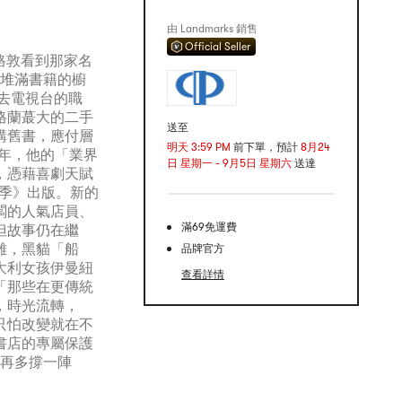
由 Landmarks 銷售
Official Seller
威格敦看到那家名
看到堆滿書籍的櫥
去電視台的職
格蘭蕞大的二手
送至
購舊書，應付層
明天 3:59 PM
前下單，預計
8月24
7年，他的「業界
日 星期一 - 9月5日 星期六
送達
，憑藉喜劇天賦
四季》出版。新的
闆的人氣店員、
滿69免運費
但故事仍在繼
離，黑貓「船
品牌官方
大利女孩伊曼紐
查看詳情
「那些在更傳統
，時光流轉，
只怕改變就在不
書店的專屬保護
人再多撐一陣