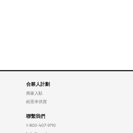
合夥人計劃
商家入駐
給亚米供貨
聯繫我們
1-800-407-9710