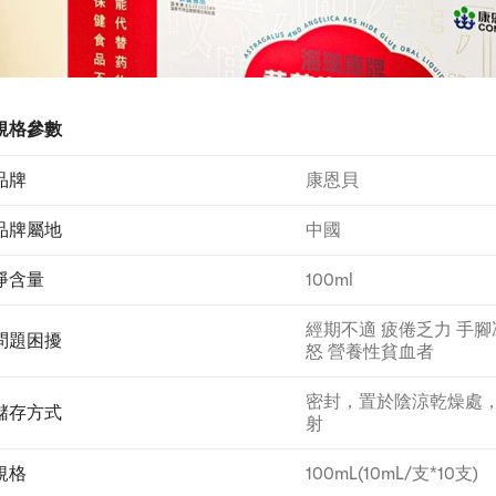
規格參數
品牌
康恩貝
品牌屬地
中國
淨含量
100ml
經期不適 疲倦乏力 手腳
問題困擾
怒 營養性貧血者
密封，置於陰涼乾燥處
儲存方式
射
規格
100mL(10mL/支*10支)