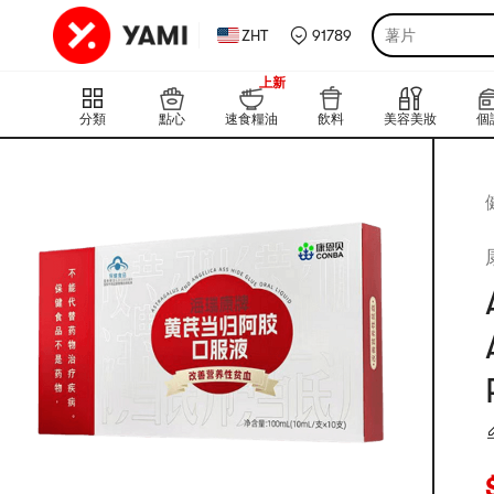
ZHT
91789
薯片
999+
上新
999+
分類
點心
速食糧油
飲料
美容美妝
個