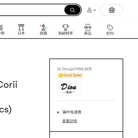
拉麵
中華
日本
韓國
熱銷榜單
新品
折扣
禮品卡
由 Diou@CHINA 銷售
Gold Seller
orii
cs)
滿99免運費
查看詳情