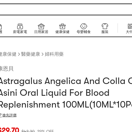
護
廚電家電
日用家居
健康保健
母嬰輔食
服裝
大
健康保健
醫藥健康
婦科用藥
康恩貝
Astragalus Angelica And Colla C
Asini Oral Liquid For Blood
Replenishment 100ML(10ML*10P
搶先評價
當前價格：$29.7
原價：$42.3
29% OFF
$
29.70
$
42.30
29% OFF