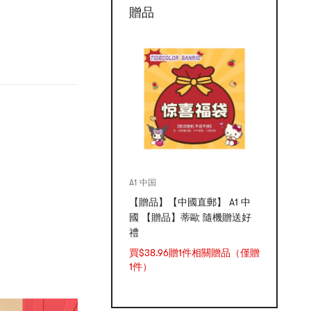
贈品
A1 中国
【贈品】【中國直郵】 A1 中
國 【贈品】蒂歐 隨機贈送好
禮
買$38.96贈1件相關贈品（僅贈
1件）