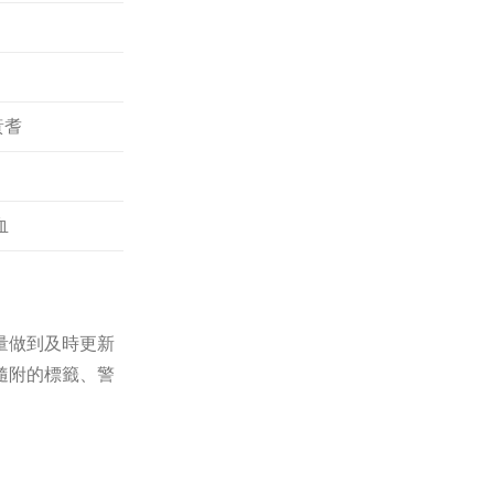
黃耆
血
量做到及時更新
隨附的標籤、警