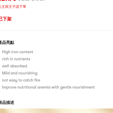
公主與王子請下單
已下架
產品亮點
High iron content
rich in nutrients
well absorbed.
Mild and nourishing
not easy to catch fire
Improve nutritional anemia with gentle nourishment
商品描述