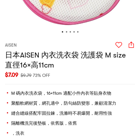
AISEN
日本AISEN 內衣洗衣袋 洗護袋 M size
直徑16×高11cm
$
7.09
$
9.79
73% OFF
M 碼內衣洗衣袋，16×11cm 適配小件內衣等貼身衣物
聚酯​​軟網材質，網孔適中，防勾絲防變形，兼顧清潔力
縫合縫線搭配牢固拉鍊，洗滌時不易爆開，耐用性強
隔離機洗完後墊板，依舊版，依舊
，洗衣