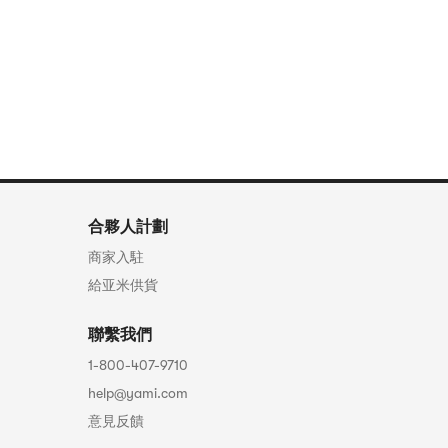
合夥人計劃
商家入駐
給亚米供貨
聯繫我們
1-800-407-9710
help@yami.com
意見反饋