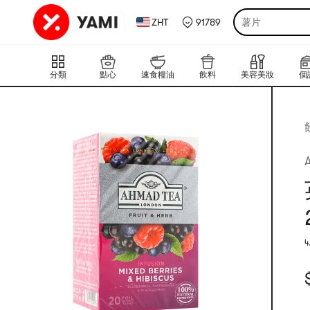
ZHT
91789
薯片
分類
點心
速食糧油
飲料
美容美妝
個
4