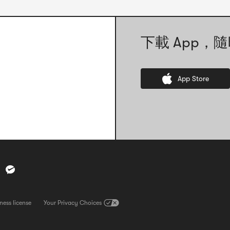
下載 App，隨
App Store
ness license
查看營業執照。請注意，此連結將直接開啟一張營業執照的圖片檔案
Your Privacy Choices