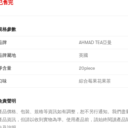
已售完
規格參數
品牌
AHMAD TEA亞曼
品牌屬地
英國
淨含量
20piece
口味
綜合莓果花果茶
免責聲明
產品價格、包裝、規格等資訊如有調整，恕不另行通知。我們盡
產品資訊，但請以收到實物為準。使用產品前，請始終閱讀產品
告及說明。