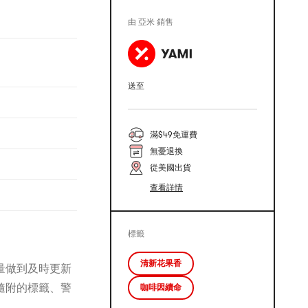
由 亞米 銷售
送至
滿$49免運費
無憂退換
從美國出貨
查看詳情
標籤
清新花果香
量做到及時更新
隨附的標籤、警
咖啡因續命