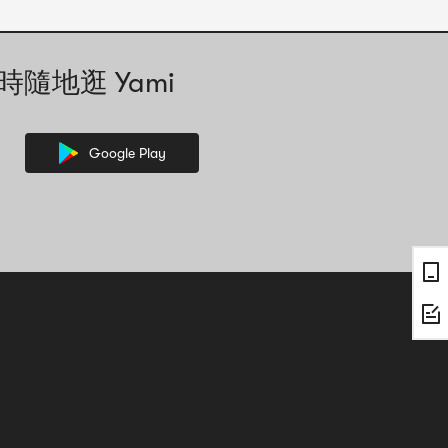
時隨地逛 Yami
Google Play
，其中的文字資訊可能需要人工協助解讀。