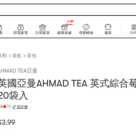
999+
上新
999+
護
廚電家電
日用家居
健康保健
母嬰輔食
服裝
大
飲料
茶飲
茶包
AHMAD TEA亞曼
英國亞曼AHMAD TEA 英式綜合
20袋入
.3
(
7
)
·
寫評價
評分 4.3 顆星，最多 5 顆星
當前價格：$3.99
$
3.99