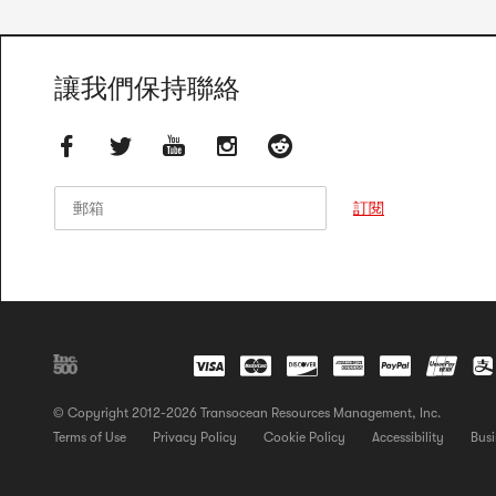
讓我們保持聯絡
郵箱
郵箱
訂閱
© Copyright 2012-2026 Transocean Resources Management, Inc.
Terms of Use
Privacy Policy
Cookie Policy
Accessibility
Busi