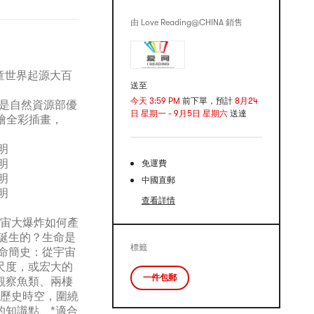
由 Love Reading@CHINA 銷售
童世界起源大百
送至
今天 3:59 PM
前下單，預計
8月24
書是自然資源部優
日 星期一 - 9月5日 星期六
送達
手繪全彩插畫，
免運費
中國直郵
查看詳情
宇宙大爆炸如何產
何誕生的？生命是
標籤
命簡史：從宇宙
尺度，或宏大的
一件包郵
觀察魚類、兩棲
的歷史時空，圍繞
的知識點、*適合