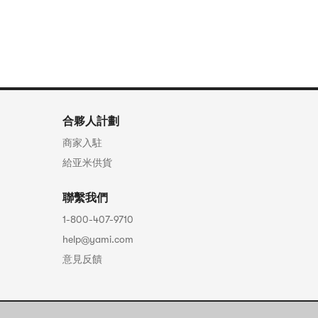
合夥人計劃
商家入駐
給亚米供貨
聯繫我們
1-800-407-9710
help@yami.com
意見反饋