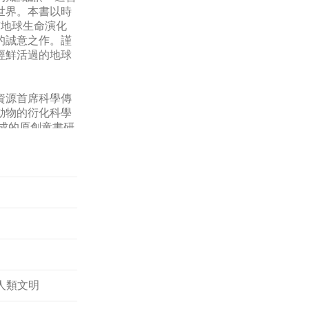
世界。本書以時
貫地球生命演化
的誠意之作。謹
經鮮活過的地球
資源首席科學傳
動物的衍化科學
成的原創童書研
次獲得省會級嘉
「中國青少年科
品進行內容與形
求。
人類文明