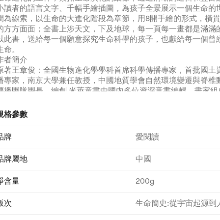
小讀者的語言文字、千幅手繪插圖，為孩子全景展示一個生命的
間為線索，以生命的大進化階段為章節，用8開手繪的形式，橫
的方方面面；全書上涉天文，下及地球，每一頁每一畫都是滿滿
以此書，送給每一個願意探究生命科學的孩子，也獻給每一個曾
生命。
作者簡介
原著王章俊：全國生物進化學學科首席科學傳播專家，首批國土
播專家，南京大學兼任教授，中國地質學會自然環境變遷與脊椎
傳播團隊團長。編創 米萊童書由國內多位資深童書編輯、畫家組
發平台，以彩色畫筆為孩子們繪出科學與真理的世界。團隊曾多
獎、動漫產品大獎，是新聞出版業科技與標準重點實驗室公佈的
規格參數
普內容研發與推廣基地」。致力於在傳統童書的基礎上對閱讀產
式的升級迭代，使其更加適應當代中國家庭的閱讀需求與學習需
品牌
愛閱讀
品牌屬地
中國
淨含量
200g
版次
生命簡史:從宇宙起源到