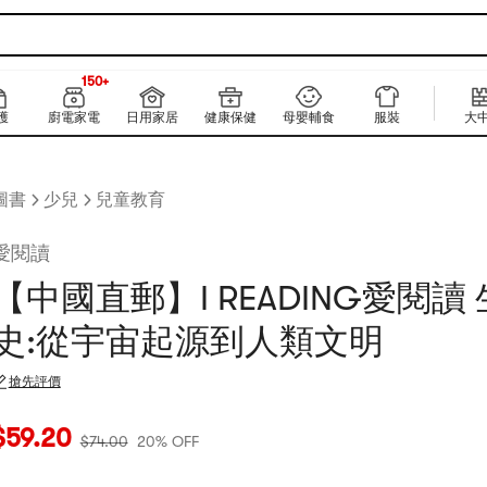
150+
上新
150+
護
廚電家電
日用家居
健康保健
母嬰輔食
服裝
大
圖書
少兒
兒童教育
愛閱讀
【中國直郵】I READING愛閱讀
史:從宇宙起源到人類文明
搶先評價
當前價格：$59.2
原價：$74
20% OFF
$
59.20
$
74.00
20% OFF