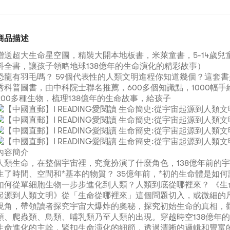
商品描述
贈送超大生命星空圖，精裝大開本地板書，米萊童書，5-14歲兒
科全書，讓孩子領略地球138億年的生命演化的精彩故事）
恐龍有羽毛嗎？ 59個代表性的人類文明進程你知道幾個？這套
秀科普圖書，由中科院士聯名推薦，600多個知識點，1000幅
200多種生物，梳理138億年的生命故事，給孩子
內容簡介
人類生命，在整個宇宙裡，究竟扮演了什麼角色，138億年前的
生了時間、空間和*基本的物質？ 35億年前，*初的生命體是如
如何從單細胞生物一步步進化到人類？人類到底從哪裡來？ 《生
起源到人類文明》從「生命從哪裡來」這個問題切入，或微細的
視角，帶領讀者探究宇宙大爆炸的奧秘，探究初始生命的真相，
類、爬蟲類、鳥類、哺乳類乃至人類的出現。穿越時空138億年
生命進化的主幹，緊扣生命演化的細節，透過清晰的邏輯和豐富