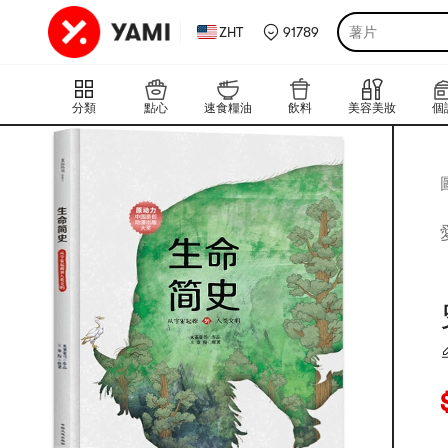
ZHT
91789
薯片
分類
點心
速食糧油
飲料
美容美妝
個