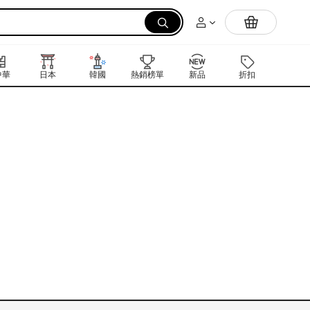
拉麵
中華
日本
韓國
熱銷榜單
新品
折扣
禮品卡