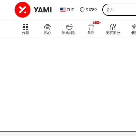
ZHT
91789
薯片
650+
上新
650+
分類
點心
速食糧油
飲料
美容美妝
個