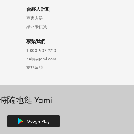
合夥人計劃
商家入駐
給亚米供貨
聯繫我們
1-800-407-9710
help@yami.com
意見反饋
時隨地逛 Yami
Google Play