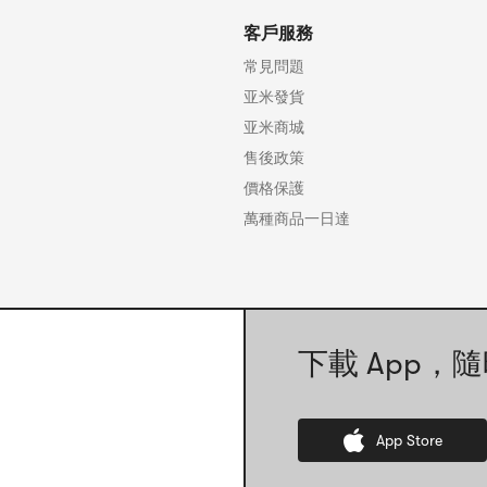
客戶服務
常見問題
亚米發貨
亚米商城
售後政策
價格保護
萬種商品一日達
下載 App，隨
App Store