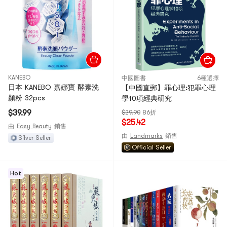
KANEBO
中國圖書
6種選擇
日本 KANEBO 嘉娜寶 酵素洗
【中國直郵】罪心理:犯罪心理
顏粉 32pcs
學10項經典研究
$39.99
$29.90
86折
$25.42
由
Easy Beauty
銷售
由
Landmarks
銷售
Silver Seller
Official Seller
Hot