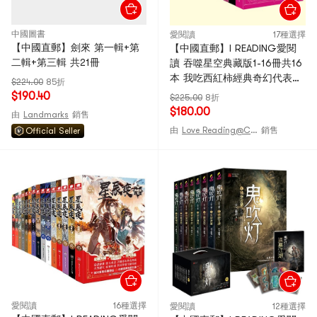
中國圖書
愛閱讀
17種選擇
【中國直郵】劍來 第一輯+第
【中國直郵】I READING愛閱
二輯+第三輯 共21冊
讀 吞噬星空典藏版1-16冊共16
本 我吃西紅柿經典奇幻代表作
$224.00
85折
奇幻小說
$190.40
$225.00
8折
$180.00
由
Landmarks
銷售
由
Love Reading@CHINA
銷售
Official Seller
愛閱讀
16種選擇
愛閱讀
12種選擇