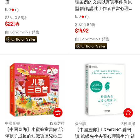
道
理案例的文集以真實事件為原
型創作,講述了作者在當心理諮
5.0
(1)
商師的那些年 中國圖書 限時搶
5.0
(1)
$26.40
85折
購
$22.44
$17.55
86折
$14.92
由
Landmarks
銷售
由
Landmarks
銷售
Official Seller
Official Seller
中國圖書
13種選擇
愛閱讀
3種選擇
【中國直郵】小蜜蜂童書館.陪
【中國直郵】I READING愛閱
伴孩子成長的知識寶庫兒歌三
讀 蛤蟆先生去看心理醫生(年銷