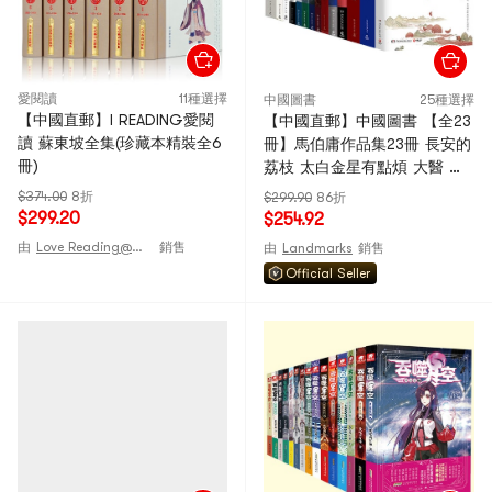
愛閱讀
11種選擇
中國圖書
25種選擇
【中國直郵】I READING愛閱
【中國直郵】中國圖書 【全23
讀 蘇東坡全集(珍藏本精裝全6
冊】馬伯庸作品集23冊 長安的
冊)
荔枝 太白金星有點煩 大醫 兩
京十五日 長安十二時辰 顯微鏡
$374.00
8折
$299.90
86折
下的大明 古董局中局 歷史小說
$299.20
$254.92
書
由
Love Reading@CHINA
銷售
由
Landmarks
銷售
Official Seller