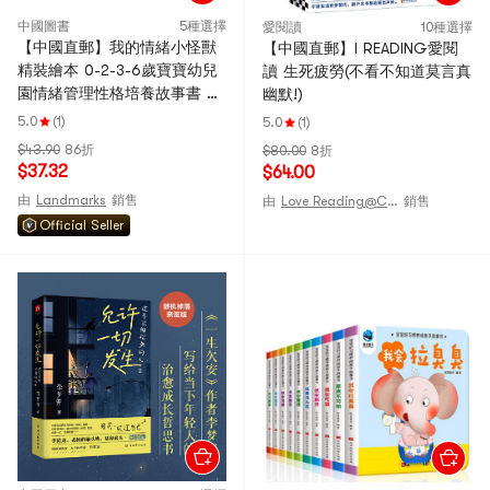
中國圖書
5種選擇
愛閱讀
10種選擇
【中國直郵】我的情緒小怪獸
【中國直郵】I READING愛閱
精裝繪本 0-2-3-6歲寶寶幼兒
讀 生死疲勞(不看不知道莫言真
園情緒管理性格培養故事書 兒
幽默!)
童啟蒙認知讀物 早期教育3D立
5.0
(1)
5.0
(1)
體翻書
$43.90
86折
$80.00
8折
$37.32
$64.00
由
Landmarks
銷售
由
Love Reading@CHINA
銷售
Official Seller