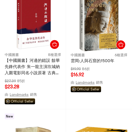
中國圖書
8種選擇
中國圖書
6種選擇
【中國圖書】河邊的錯誤 餘華
雲岡:人與石窟的1500年
先鋒代表作 朱一龍主演坎城納
$19.90
86折
入圍電影同名小說原著 古典愛
$16.92
情 偶然事件 一九八六年 餘華
$27.39
85折
由
Landmarks
銷售
代表性的中篇佳作課外小說 中
$23.28
Official Seller
國圖書
由
Landmarks
銷售
Official Seller
New