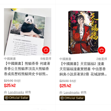
中國圖書
8種選擇
中國圖書
2種選擇
【中國圖書】熊貓香香 何建著
【中國圖書】天官賜福2 漫畫
香香公主熊貓界頂流大熊貓香
天官賜福漫畫實體書 中信墨香
香成長歷程熊貓簡史卡頓熊趙
銅臭小說原著第2冊 花城謝憐
蘭蘭 四川人民出版社 限時搶
天官繪本漫畫單行本 中國圖書
$29.90
86折
$29.90
86折
購 中國圖書
中版好書
$25.42
$25.42
由
Landmarks
銷售
由
Landmarks
銷售
Official Seller
Official Seller