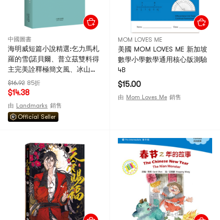
中國圖書
MOM LOVES ME
海明威短篇小說精選:乞力馬札
美國 MOM LOVES ME 新加坡
羅的雪(諾貝爾、普立茲雙料得
數學小學數學通用核心版測驗
主完美詮釋極簡文風、冰山理
4B
論)
$16.92
85折
$15.00
$14.38
由
Mom Loves Me
銷售
由
Landmarks
銷售
Official Seller