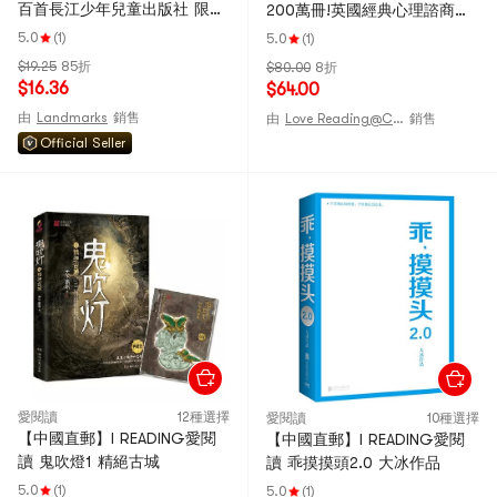
百首長江少年兒童出版社 限時
200萬冊!英國經典心理諮商入
搶購
門書知名心理學家李松蔚強烈
5.0
(1)
5.0
(1)
推薦)
$19.25
85折
$80.00
8折
$16.36
$64.00
由
Landmarks
銷售
由
Love Reading@CHINA
銷售
Official Seller
愛閱讀
12種選擇
愛閱讀
10種選擇
【中國直郵】I READING愛閱
【中國直郵】I READING愛閱
讀 鬼吹燈1 精絕古城
讀 乖摸摸頭2.0 大冰作品
5.0
(1)
5.0
(1)