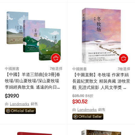
中國圖書
7種選擇
中國圖書
7種選擇
【中國】羊道三部曲[全3冊]春
【中圖直郵】冬牧場 作家李娟
牧場/前山夏牧場/深山夏牧場
長篇紀實散文 精裝典藏 游牧景
李娟經典散文集 遙遠的向日葵
觀 見證式留影 人民文學獎 魯
地冬牧場我的阿勒泰的角落 中
迅文學獎 中國圖書 疊加秒殺
$39.90
$35.90
86折
國圖書
$30.52
由
Landmarks
銷售
由
Landmarks
銷售
Official Seller
Official Seller