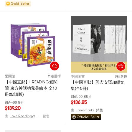
Gold Seller
愛閱讀
11種選擇
中國圖書
9種選擇
【中國直郵】I READING愛閱
【中國直郵】郭宏安譯加繆文
讀 東方神話幼兒美繪本:全10
集(全5冊)
冊(點讀版)
$161.00
85折
$136.85
$174.00
8折
$139.20
由
Landmarks
銷售
由
Love Reading@CHINA
銷售
Official Seller