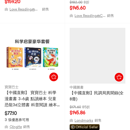
$159.20
$182.00
8折
$145.60
由
Love Reading@CHINA
銷售
由
Love Reading@CHINA
銷售
寶寶巴士
中國圖書
【中國直郵】 寶寶巴士 科學
【中國直郵】民調局異聞錄(全
漫畫書 3-6歲 點讀繪本 兒童
8冊)
恐龍3d立體書 科普閱讀 繪本
$171.60
85折
無點讀筆
$145.86
$77.10
3 張優惠券可用
由
Landmarks
銷售
由
QingHe
銷售
Official Seller