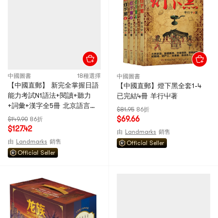
中國圖書
18種選擇
中國圖書
【中國直郵】 新完全掌握日語
【中國直郵】燈下黑全套1-4
能力考試N1語法+閱讀+聽力
已完結4冊 羊行屮著
+詞彙+漢字全5冊 北京語言大
$81.95
86折
學出版社 日語N3級備考 新日
$69.66
$149.90
86折
本語能力測試三級考試用書 重
$127.42
由
Landmarks
銷售
磅推薦 中國圖書
由
Landmarks
銷售
Official Seller
Official Seller