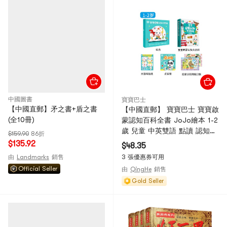
中國圖書
寶寶巴士
【中國直郵】矛之書+盾之書
【中國直郵】 寶寶巴士 寶寶啟
(全10冊)
蒙認知百科全書 JoJo繪本 1-2
歲 兒童 中英雙語 點讀 認知大
$159.90
86折
全繪本 無點讀筆
$135.92
$48.35
由
Landmarks
銷售
3 張優惠券可用
Official Seller
由
QingHe
銷售
Gold Seller