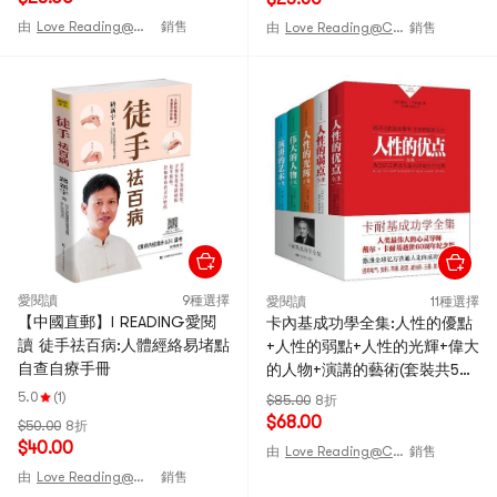
由
Love Reading@CHINA
銷售
由
Love Reading@CHINA
銷售
愛閱讀
9種選擇
愛閱讀
11種選擇
【中國直郵】I READING愛閱
卡內基成功學全集:人性的優點
讀 徒手祛百病:人體經絡易堵點
+人性的弱點+人性的光輝+偉大
自查自療手冊
的人物+演講的藝術(套裝共5
冊)
5.0
(1)
$85.00
8折
$68.00
$50.00
8折
$40.00
由
Love Reading@CHINA
銷售
由
Love Reading@CHINA
銷售