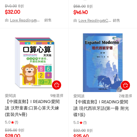
$40.00
8折
$58.00
8折
$32.00
$46.40
由
Love Reading@CHINA
銷售
由
Love Reading@CHINA
銷售
愛閱讀
9種選擇
愛閱讀
2種選擇
【中國直郵】I READING愛閱
【中國直郵】I READING愛閱
讀 沃野童書:口算心算天天練
讀 現代西班牙語(第一冊 附光
(套裝共4冊)
碟1張)
5.0
(1)
5.0
(1)
$35.00
8折
$32.00
8折
$28.00
$25.60