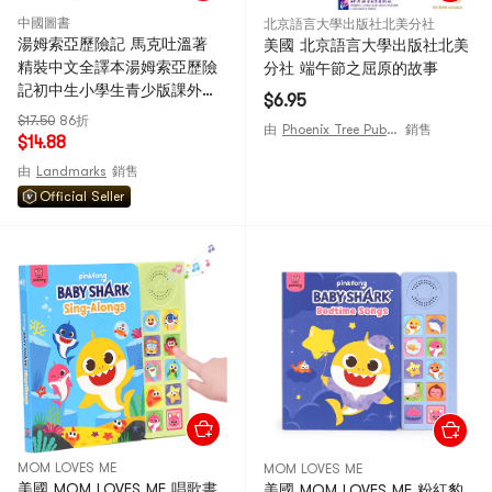
中國圖書
北京語言大學出版社北美分社
湯姆索亞歷險記 馬克吐溫著
美國 北京語言大學出版社北美
精裝中文全譯本湯姆索亞歷險
分社 端午節之屈原的故事
記初中生小學生青少版課外讀
$6.95
物世界名著書籍 暢銷書排行榜
$17.50
86折
由
Phoenix Tree Publishing
銷售
版課外讀物世界名著書籍暢銷
$14.88
排行榜正版
由
Landmarks
銷售
Official Seller
MOM LOVES ME
MOM LOVES ME
美國 MOM LOVES ME 唱歌書
美國 MOM LOVES ME 粉紅豹