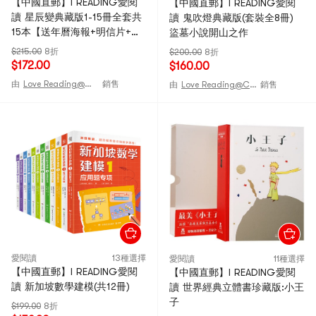
【中國直郵】I READING愛閱
【中國直郵】I READING愛閱
讀 星辰變典藏版1-15冊全套共
讀 鬼吹燈典藏版(套裝全8冊)
15本【送年曆海報+明信片+書
盜墓小說開山之作
籤】官方自營正版 星辰變典藏
$215.00
8折
$200.00
8折
版
$172.00
$160.00
由
Love Reading@CHINA
銷售
由
Love Reading@CHINA
銷售
愛閱讀
13種選擇
愛閱讀
11種選擇
【中國直郵】I READING愛閱
【中國直郵】I READING愛閱
讀 新加坡數學建模(共12冊)
讀 世界經典立體書珍藏版:小王
子
$199.00
8折