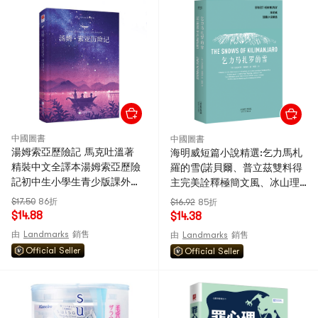
中國圖書
中國圖書
湯姆索亞歷險記 馬克吐溫著
海明威短篇小說精選:乞力馬札
精裝中文全譯本湯姆索亞歷險
羅的雪(諾貝爾、普立茲雙料得
記初中生小學生青少版課外讀
主完美詮釋極簡文風、冰山理
物世界名著書籍 暢銷書排行榜
論)
$17.50
86折
$16.92
85折
版課外讀物世界名著書籍暢銷
$14.88
$14.38
排行榜正版
由
Landmarks
銷售
由
Landmarks
銷售
Official Seller
Official Seller