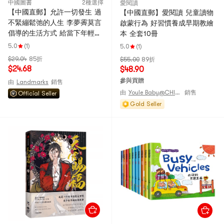
中國圖書
2種選擇
愛閱讀
【中國直郵】允許一切發生 過
【中國直郵】愛閱讀 兒童讀物
不緊繃鬆弛的人生 李夢霽莫言
啟蒙行為 好習慣養成早期教繪
倡導的生活方式 給當下年輕人
本 全套10冊
的治癒成長哲思書 熱銷爆品
5.0
(1)
5.0
(1)
$29.04
85折
$55.00
89折
$24.68
$48.90
參與買贈
由
Landmarks
銷售
由
Youle Baby@CHINA
銷售
Official Seller
Gold Seller