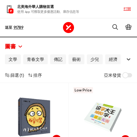
北美海外華人購物首選
打開
使用 App 可獲取更多優惠活動、庫存信息等
送至
91789
圖書
文學
青春文學
傳記
藝術
少兒
經濟
金融
篩選
(1)
排序
亞米發貨
Low Price