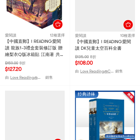
愛閱讀
12種選擇
愛閱讀
10種選擇
【中國直郵】I READING愛閱
【中國直郵】I READING愛閱
讀 龍族1-3禮盒套裝修訂版 贈
讀 DK兒童太空百科全書
繪梨衣Q版冰箱貼 江南著 共5
$135.00
8折
冊
$108.00
$159.00
8折
$127.20
由
Love Reading@CHINA
銷售
由
Love Reading@CHINA
銷售