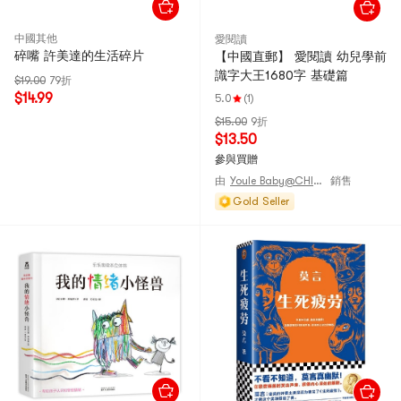
中國其他
愛閱讀
碎嘴 許美達的生活碎片
【中國直郵】 愛閱讀 幼兒學前
識字大王1680字 基礎篇
$19.00
79折
$14.99
5.0
(1)
$15.00
9折
$13.50
參與買贈
由
Youle Baby@CHINA
銷售
Gold Seller