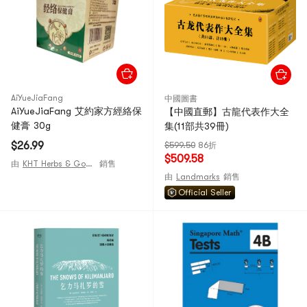
AiYueJiaFang
中國圖書
AiYueJiaFang 艾約家方經絡保
【中國直郵】古龍代表作大全
健膏 30g
集(11部共39冊)
$26.99
$599.50
86折
$509.58
由
KHT Herbs & Goods
銷售
由
Landmarks
銷售
Official Seller