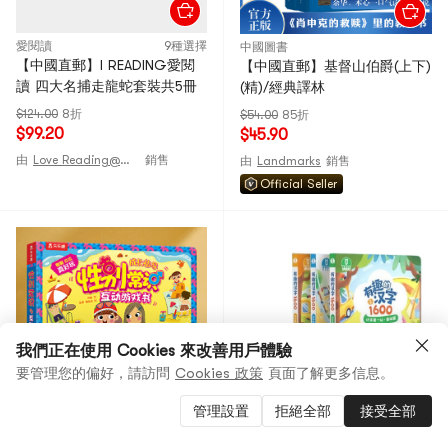
愛閱讀
9種選擇
中國圖書
【中國直郵】I READING愛閱
【中國直郵】基督山伯爵(上下)
讀 四大名捕走龍蛇套裝共5冊
(精)/經典譯林
$124.00
8折
$54.00
85折
$99.20
$45.90
由
Love Reading@CHINA
銷售
由
Landmarks
銷售
Official Seller
我們正在使用 Cookies 來改善用戶體驗
要管理您的偏好，請訪問
Cookies 政策
頁面了解更多信息。
管理設置
拒絕全部
接受全部
中國圖書
寶寶巴士