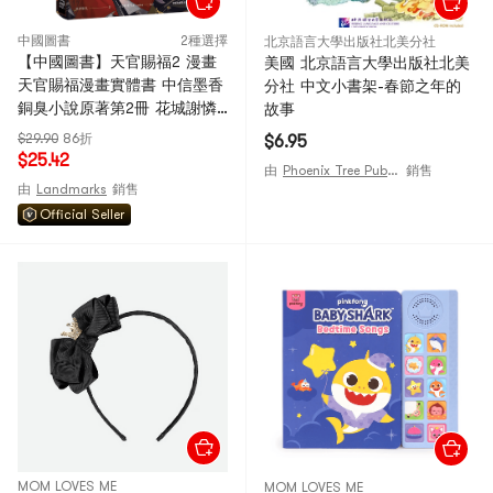
中國圖書
2種選擇
北京語言大學出版社北美分社
【中國圖書】天官賜福2 漫畫
美國 北京語言大學出版社北美
天官賜福漫畫實體書 中信墨香
分社 中文小書架-春節之年的
銅臭小說原著第2冊 花城謝憐
故事
天官繪本漫畫單行本 中國圖書
$29.90
86折
$6.95
中版好書
$25.42
由
Phoenix Tree Publishing
銷售
由
Landmarks
銷售
Official Seller
MOM LOVES ME
MOM LOVES ME