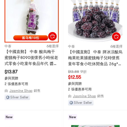
中泰
6種選擇
中泰
6種選擇
【中國直郵】 中泰 酸烏梅干
【中國直郵】 中泰 牌冰涼酸烏
蜜餞梅子8090後懷舊小時候老
梅果乾果脯蜜餞梅子兒時懷舊
式零食小吃童年食品年代 醬烏
童年零食小吃休閒食品 26g*10
梅 26g*10包
包
$13.87
$13.88
91折
$12.55
參與買贈
參與買贈
2 張優惠券可用
2 張優惠券可用
由
Jasmine Shop
銷售
由
Jasmine Shop
銷售
Silver Seller
Silver Seller
New
New