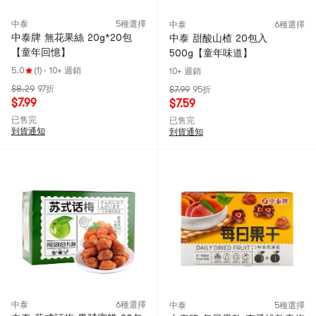
中泰
5種選擇
中泰
6種選擇
中泰牌 無花果絲 20g*20包
中泰 甜酸山楂 20包入
【童年回憶】
500g【童年味道】
5.0
(1)
·
10+ 週銷
10+ 週銷
$8.29
97折
$7.99
95折
$7.99
$7.59
已售完
已售完
到貨通知
到貨通知
中泰
6種選擇
中泰
5種選擇