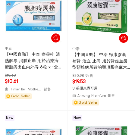
中泰
中泰
【中國直郵】 中泰 痔靈栓 清
【中國直郵】 中泰 頸康膠囊
熱解毒 消腫止痛 用於治療痔
補腎 活血 止痛 用於腎虛血瘀
瘡腫痛出血內外痔 6粒 x 1盒
型頸椎病所致的頸項脹痛麻木
(醫師推薦拍3盒)
活動不利 頭暈耳鳴 0.23g*48
$10.63
$20.98
94折
粒/盒
$10.61
$19.53
3 張優惠券可用
由
Tinker Bell Mother and Baby store
銷售
由
Ankang Premium
銷售
Gold Seller
Gold Seller
New
New