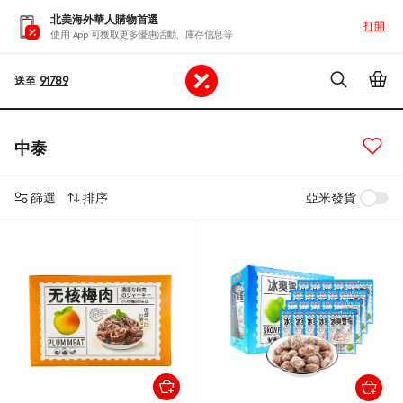
北美海外華人購物首選
打開
使用 App 可獲取更多優惠活動、庫存信息等
送至
91789
中泰
篩選
排序
亞米發貨