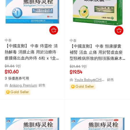
中泰
中泰
【中國直郵】 中泰 痔靈栓 清
【中國直郵】 中泰 頸康膠囊
熱解毒 消腫止痛 用於治療痔
補腎 活血 止痛 用於腎虛血瘀
瘡腫痛出血內外痔 6粒 x 1盒
型頸椎病所致的頸項脹痛麻木
(醫師推薦拍3盒)
活動不利 頭暈耳鳴 0.23g*48
$11.86
9折
$21.86
9折
粒/盒
$10.60
$19.54
3 張優惠券可用
由
Youle Baby@CHINA
銷售
由
Ankang Premium
銷售
Gold Seller
Gold Seller