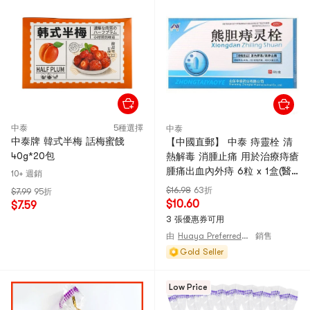
中泰
5種選擇
中泰
中泰牌 韓式半梅 話梅蜜餞
【中國直郵】 中泰 痔靈栓 清
40g*20包
熱解毒 消腫止痛 用於治療痔瘡
腫痛出血內外痔 6粒 x 1盒(醫
10+ 週銷
師推薦拍3盒)
$16.98
63折
$7.99
95折
$10.60
$7.59
3 張優惠券可用
由
Huaya Preferred@CHINA
銷售
Gold Seller
Low Price