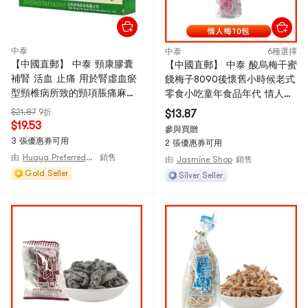
中泰
中泰
6種選擇
【中國直郵】 中泰 頸康膠囊
【中國直郵】 中泰 酸烏梅干蜜
補腎 活血 止痛 用於腎虛血瘀
餞梅子8090後懷舊小時候老式
型頸椎病所致的頸項脹痛麻木
零食小吃童年食品年代 情人梅
活動不利 頭暈耳鳴 0.23g*48
26g*10包
$21.87
9折
$13.87
粒/盒
$19.53
參與買贈
3 張優惠券可用
2 張優惠券可用
由
Huaya Preferred@CHINA
銷售
由
Jasmine Shop
銷售
Gold Seller
Silver Seller