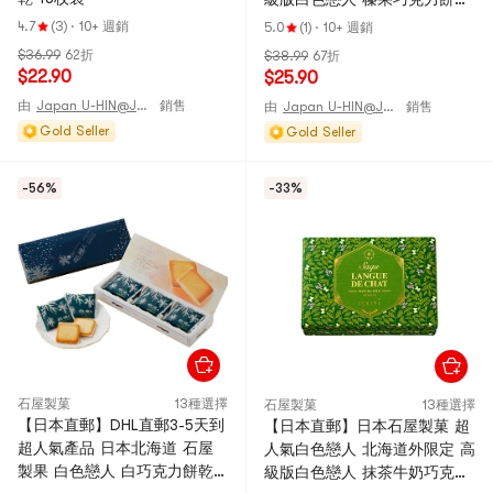
12枚裝
4.7
(3)
·
10+ 週銷
5.0
(1)
·
10+ 週銷
$36.99
62折
$38.99
67折
$22.90
$25.90
由
Japan U-HIN@JAPAN
銷售
由
Japan U-HIN@JAPAN
銷售
Gold Seller
Gold Seller
-56%
-33%
石屋製菓
13種選擇
石屋製菓
13種選擇
【日本直郵】DHL直郵3-5天到
【日本直郵】日本石屋製菓 超
超人氣產品 日本北海道 石屋
人氣白色戀人 北海道外限定 高
製果 白色戀人 白巧克力餅乾
級版白色戀人 抹茶牛奶巧克力