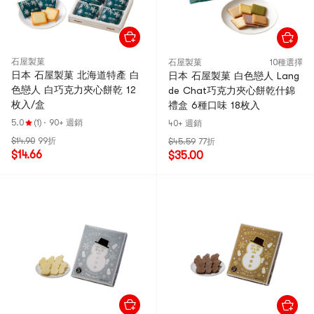
石屋製菓
石屋製菓
10種選擇
日本 石屋製菓 北海道特產 白
日本 石屋製菓 白色戀人 Lang
色戀人 白巧克力夾心餅乾 12
de Chat巧克力夾心餅乾什錦
枚入/盒
禮盒 6種口味 18枚入
5.0
(1)
·
90+ 週銷
40+ 週銷
$14.90
99折
$45.59
77折
$14.66
$35.00