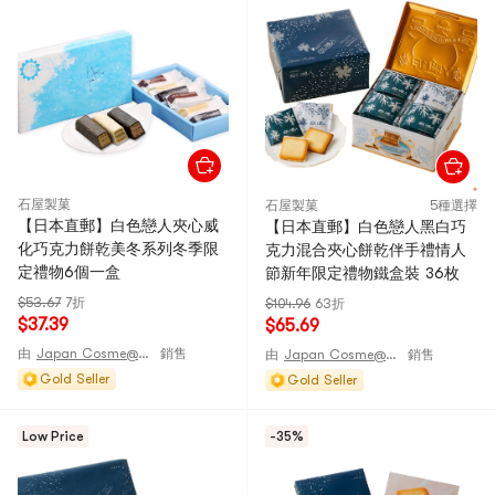
石屋製菓
石屋製菓
5種選擇
【日本直郵】白色戀人夾心威
【日本直郵】白色戀人黑白巧
化巧克力餅乾美冬系列冬季限
克力混合夾心餅乾伴手禮情人
定禮物6個一盒
節新年限定禮物鐵盒裝 36枚
$53.67
7折
$104.96
63折
$37.39
$65.69
由
Japan Cosme@JAPAN
銷售
由
Japan Cosme@JAPAN
銷售
Gold Seller
Gold Seller
Low Price
-35%