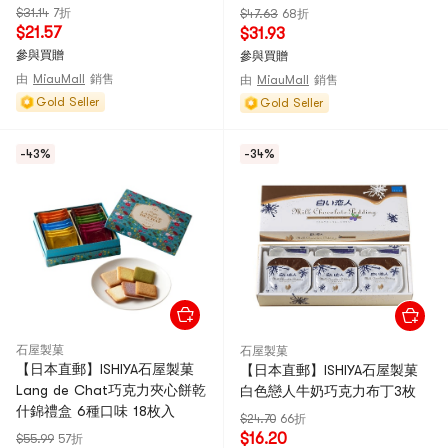
【2025情人節】
$31.14
7折
$47.63
68折
$21.57
$31.93
參與買贈
參與買贈
由
MiauMall
銷售
由
MiauMall
銷售
Gold Seller
Gold Seller
-43%
-34%
石屋製菓
石屋製菓
【日本直郵】ISHIYA石屋製菓
【日本直郵】ISHIYA石屋製菓
Lang de Chat巧克力夾心餅乾
白色戀人牛奶巧克力布丁3枚
什錦禮盒 6種口味 18枚入
$24.70
66折
$16.20
$55.99
57折