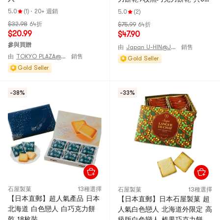
枚裝
5.0
(1)
·
20+ 週銷
5.0
(2)
$32.98
64折
$75.99
64折
$20.99
$47.90
參與買贈
由
Japan U-HIN@JAPAN
銷售
由
TOKYO PLAZA@JAPAN
銷售
Gold Seller
Gold Seller
-38%
-33%
石屋製菓
13種選擇
石屋製菓
13種選擇
【日本直郵】超人氣產品 日本
【日本直郵】日本石屋製菓 超
北海道 白色戀人 白巧克力餅
人氣白色戀人 北海道外限定 高
乾 18枚裝
級版白色戀人 榛果巧克力餅乾