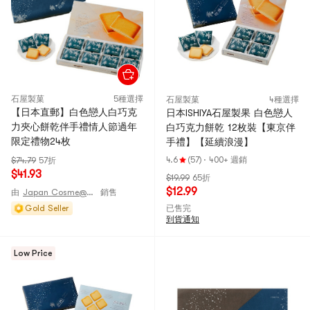
石屋製菓
5種選擇
石屋製菓
4種選擇
【日本直郵】白色戀人白巧克
日本ISHIYA石屋製果 白色戀人
力夾心餅乾伴手禮情人節過年
白巧克力餅乾 12枚裝【東京伴
限定禮物24枚
手禮】【延續浪漫】
4.6
(57)
·
400+ 週銷
$74.79
57折
$41.93
$19.99
65折
$12.99
由
Japan Cosme@JAPAN
銷售
Gold Seller
已售完
到貨通知
Low Price