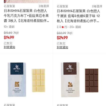
石屋製菓
2種選擇
石屋製菓
2種選擇
日本ISHIYA石屋製果 白色戀人
日本ISHIYA石屋製果 白色戀人
牛乳巧克力布丁+藍靛果忍冬果
千層派 藍莓&焦糖&栗子味 12
醬 3枚入【北海道特產甜點伴
枚入【北海道特產點心伴手
手禮】
禮】
10+ 週銷
2.0
(1)
·
20+ 週銷
$19.89
76折
$32.99
76折
$14.99
$24.99
已售完
已售完
到貨通知
到貨通知
石屋製菓
石屋製菓