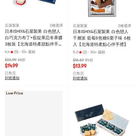
石屋製菓
2種選擇
石屋製菓
2種選擇
日本ISHIYA石屋製果 白色戀人
日本ISHIYA石屋製果 白色戀人
白巧克力布丁+藍靛果忍冬果醬
千層派 藍莓&焦糖&栗子味 6枚
3枚裝【北海道特產甜點伴手
入【北海道特產點心伴手禮】
禮】
4.4
(5)
·
10+ 週銷
5.0
(2)
·
30+ 週銷
$22.99
66折
$16.69
84折
$14.99
$13.99
已售完
已售完
到貨通知
到貨通知
Low Price