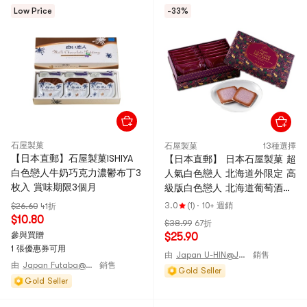
Low Price
-33%
石屋製菓
石屋製菓
13種選擇
【日本直郵】石屋製菓ISHIYA
【日本直郵】 日本石屋製菓 超
白色戀人牛奶巧克力濃鬱布丁3
人氣白色戀人 北海道外限定 高
枚入 賞味期限3個月
級版白色戀人 北海道葡萄酒巧
克力餅乾 12枚裝
3.0
(1)
·
10+ 週銷
$26.60
41折
$10.80
$38.99
67折
參與買贈
$25.90
1 張優惠券可用
由
Japan U-HIN@JAPAN
銷售
由
Japan Futaba@JAPAN
銷售
Gold Seller
Gold Seller