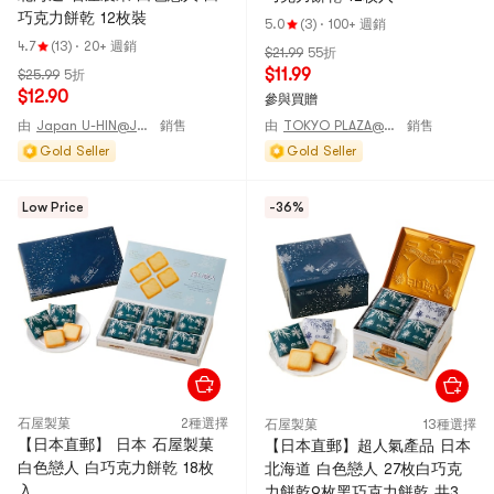
巧克力餅乾 12枚裝
5.0
(3)
·
100+ 週銷
4.7
(13)
·
20+ 週銷
$21.99
55折
$11.99
$25.99
5折
$12.90
參與買贈
由
Japan U-HIN@JAPAN
銷售
由
TOKYO PLAZA@JAPAN
銷售
Gold Seller
Gold Seller
Low Price
-36%
石屋製菓
2種選擇
石屋製菓
13種選擇
【日本直郵】 日本 石屋製菓
【日本直郵】超人氣產品 日本
白色戀人 白巧克力餅乾 18枚
北海道 白色戀人 27枚白巧克
入
力餅乾9枚黑巧克力餅乾 共36