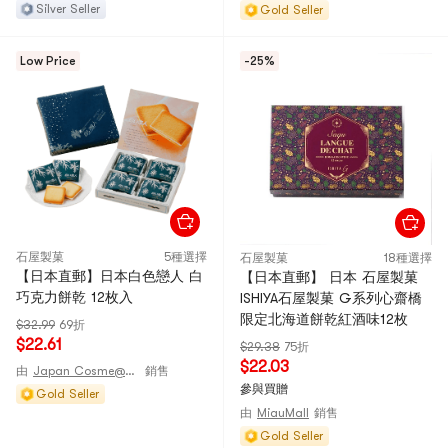
Silver Seller
Gold Seller
Low Price
-25%
石屋製菓
5種選擇
石屋製菓
18種選擇
【日本直郵】日本白色戀人 白
【日本直郵】 日本 石屋製菓
巧克力餅乾 12枚入
ISHIYA石屋製菓 G系列心齋橋
限定北海道餅乾紅酒味12枚
$32.99
69折
$22.61
$29.38
75折
$22.03
由
Japan Cosme@JAPAN
銷售
參與買贈
Gold Seller
由
MiauMall
銷售
Gold Seller