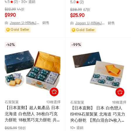
9枚裝
餅乾 12枚裝
4.5
(2)
·
30+ 週銷
5.0
(2)
$22.99
44折
$38.99
67折
$9.90
$25.90
由
Japan U-HIN@JAPAN
銷售
由
Japan U-HIN@JAPAN
銷售
Gold Seller
Gold Seller
-42%
-99%
石屋製菓
13種選擇
石屋製菓
18種選擇
【日本直郵】超人氣產品 日本
【日本直郵】 日本 白色戀人
北海道 白色戀人 36枚白巧克
ISHIYA石屋製菓 北海道 巧克力
力餅乾 18枚黑巧克力餅乾 共
夾心餅乾 【黑白混合24枚入】
54枚入
伴手禮送禮必備 石屋製果
10+ 週銷
$125.99
58折