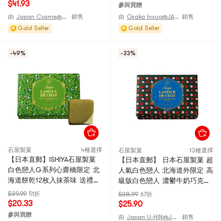
$41.93
參與買贈
由
Japan Cosme@JAPAN
銷售
由
Osaka Insyo@JANPAN
銷售
Gold Seller
Gold Seller
-49%
-33%
石屋製菓
4種選擇
石屋製菓
13種選擇
【日本直郵】ISHIYA石屋製菓
【日本直郵】 日本石屋製菓 超
白色戀人G系列心齋橋限定 北
人氣白色戀人 北海道外限定 高
海道餅乾12枚入抹茶味 送禮必
級版白色戀人 濃鬱牛奶巧克力
備
餅乾 12枚裝
$39.99
51折
$38.99
67折
$20.33
$25.90
參與買贈
由
Japan U-HIN@JAPAN
銷售