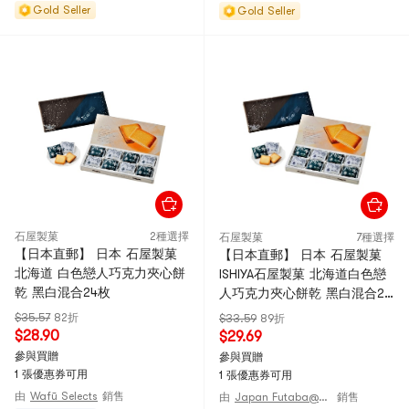
Gold Seller
Gold Seller
石屋製菓
2種選擇
石屋製菓
7種選擇
【日本直郵】 日本 石屋製菓
【日本直郵】 日本 石屋製菓
北海道 白色戀人巧克力夾心餅
ISHIYA石屋製菓 北海道白色戀
乾 黑白混合24枚
人巧克力夾心餅乾 黑白混合24
枚入禮必備
$35.57
82折
$33.59
89折
$28.90
$29.69
參與買贈
參與買贈
1 張優惠券可用
1 張優惠券可用
由
Wafū Selects
銷售
由
Japan Futaba@JAPAN
銷售