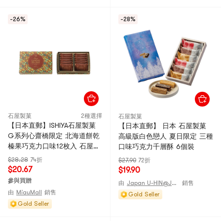
-26%
-28%
石屋製菓
2種選擇
石屋製菓
【日本直郵】ISHIYA石屋製菓
【日本直郵】 日本 石屋製菓
G系列心齋橋限定 北海道餅乾
高級版白色戀人 夏日限定 三種
榛果巧克力口味12枚入 石屋製
口味巧克力千層酥 6個裝
果
$28.28
74折
$27.90
72折
$20.67
$19.90
參與買贈
由
Japan U-HIN@JAPAN
銷售
由
MiauMall
銷售
Gold Seller
Gold Seller