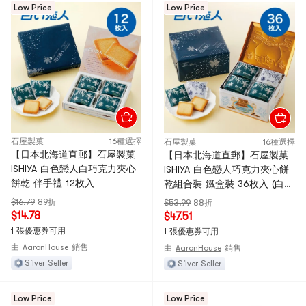
Low Price
Low Price
石屋製菓
16種選擇
石屋製菓
16種選擇
【日本北海道直郵】石屋製菓
【日本北海道直郵】石屋製菓
ISHIYA 白色戀人白巧克力夾心
ISHIYA 白色戀人巧克力夾心餅
餅乾 伴手禮 12枚入
乾組合裝 鐵盒裝 36枚入 (白巧
克力27枚黑巧克力9枚)
$16.79
89折
$53.99
88折
$14.78
$47.51
1 張優惠券可用
1 張優惠券可用
由
AaronHouse
銷售
由
AaronHouse
銷售
Silver Seller
Silver Seller
Low Price
Low Price