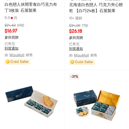
白色戀人休閒零食白巧克力布
北海道白色戀人 巧克力夾心餅
丁3枚裝 石屋製果
乾 【白巧24枚】石屋製果
5.0
(1)
10+ 週銷
$24.63
69折
$34.09
77折
$16.97
$26.18
參與買贈
參與買贈
已售完
已售完
到貨通知
到貨通知
由
MiauMall
銷售
由
MiauMall
銷售
Gold Seller
Gold Seller
-31%