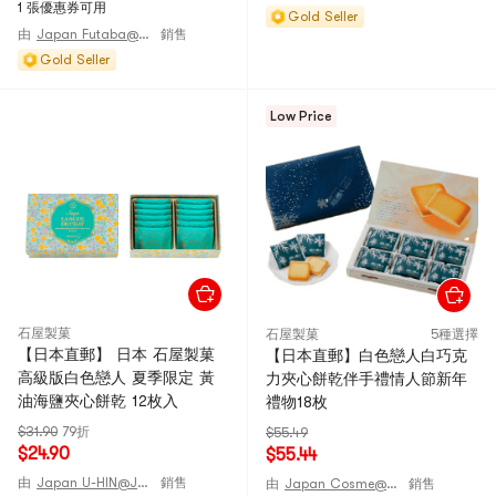
1 張優惠券可用
Gold Seller
由
Japan Futaba@JAPAN
銷售
Gold Seller
Low Price
石屋製菓
石屋製菓
5種選擇
【日本直郵】 日本 石屋製菓
【日本直郵】白色戀人白巧克
高級版白色戀人 夏季限定 黃
力夾心餅乾伴手禮情人節新年
油海鹽夾心餅乾 12枚入
禮物18枚
$31.90
79折
$55.49
$24.90
$55.44
由
Japan U-HIN@JAPAN
銷售
由
Japan Cosme@JAPAN
銷售