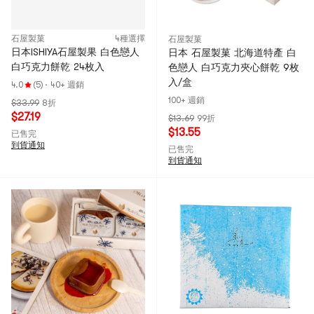
石屋製菓
4種選擇
石屋製菓
日本ISHIYA石屋製果 白色戀人
日本 石屋製菓 北海道特產 白
白巧克力餅乾 24枚入
色戀人 白巧克力夾心餅乾 9枚
入/盒
4.0
(5)
·
40+ 週銷
100+ 週銷
$33.99
8折
$27.19
$13.69
99折
$13.55
已售完
到貨通知
已售完
到貨通知