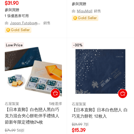
$31.90
參與買贈
參與買贈
由
MiauMall
銷售
1 張優惠券可用
Gold Seller
由
Japan Futaba@JAPAN
銷售
Gold Seller
Low Price
-30%
石屋製菓
5種選擇
石屋製菓
【日本直郵】白色戀人黑白巧
【日本直郵】日本白色戀人 白
克力混合夾心餅乾伴手禮情人
巧克力餅乾 12枚入
節新年限定禮物24枚
$21.99
7折
$15.39
$74.99
56折