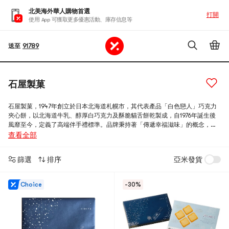
北美海外華人購物首選
打開
使用 App 可獲取更多優惠活動、庫存信息等
送至
91789
石屋製菓
石屋製菓，1947年創立於日本北海道札幌市，其代表產品「白色戀人」巧克力
夾心餅，以北海道牛乳、醇厚白巧克力及酥脆貓舌餅乾製成，自1976年誕生後
風靡至今，定義了高端伴手禮標準。品牌秉持著「傳遞幸福滋味」的概念，其
札幌工廠「白色戀人公園」集生產、觀光與博物館於一體，已成為北海道地標
查看全部
性景點，向全球遊客展示甜點藝術與文化。
篩選
排序
亞米發貨
Choice
-30%