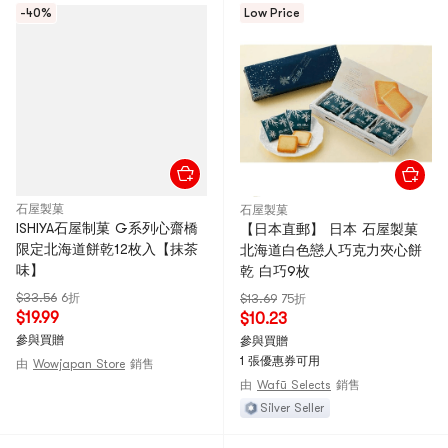
-40%
Low Price
石屋製菓
石屋製菓
ISHIYA石屋制菓 G系列心齋橋
【日本直郵】 日本 石屋製菓
限定北海道餅乾12枚入【抹茶
北海道白色戀人巧克力夾心餅
味】
乾 白巧9枚
$33.56
6折
$13.69
75折
$19.99
$10.23
參與買贈
參與買贈
1 張優惠券可用
由
Wowjapan Store
銷售
由
Wafū Selects
銷售
Silver Seller