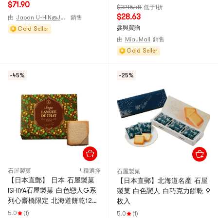
【2025情人節】
$71.90
$3215.48
低于1折
$28.63
由
Japan U-HIN@JAPAN
銷售
參與買贈
Gold Seller
由
MiauMall
銷售
Gold Seller
-45%
-25%
石屋製菓
4種選擇
石屋製菓
【日本直郵】 日本 石屋製菓
【日本直郵】北海道名產 石屋
ISHIYA石屋製菓 白色戀人G系
製菓 白色戀人 白巧克力餅乾 9
列心齋橋限定 北海道餅乾12枚
枚入
入榛子巧克力味 送禮必備
5.0
(1)
5.0
(1)