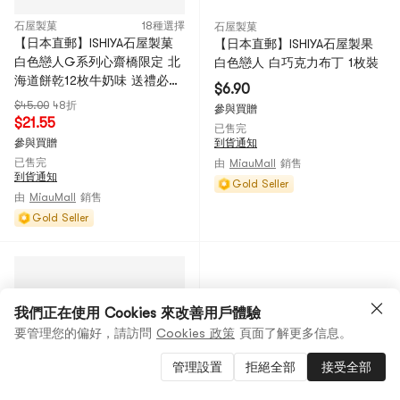
石屋製菓
18種選擇
石屋製菓
【日本直郵】ISHIYA石屋製菓
【日本直郵】ISHIYA石屋製果
白色戀人G系列心齋橋限定 北
白色戀人 白巧克力布丁 1枚裝
海道餅乾12枚牛奶味 送禮必備
$6.90
【超高人氣伴手禮】石屋製果
$45.00
48折
參與買贈
【2025情人節】
$21.55
已售完
參與買贈
到貨通知
已售完
由
MiauMall
銷售
到貨通知
Gold Seller
由
MiauMall
銷售
Gold Seller
我們正在使用 Cookies 來改善用戶體驗
要管理您的偏好，請訪問
Cookies 政策
頁面了解更多信息。
管理設置
拒絕全部
接受全部