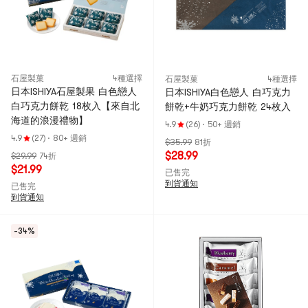
石屋製菓
4種選擇
石屋製菓
4種選擇
日本ISHIYA石屋製果 白色戀人
日本ISHIYA白色戀人 白巧克力
白巧克力餅乾 18枚入【來自北
餅乾+牛奶巧克力餅乾 24枚入
海道的浪漫禮物】
4.9
(26)
·
50+ 週銷
4.9
(27)
·
80+ 週銷
$35.99
81折
$28.99
$29.99
74折
$21.99
已售完
到貨通知
已售完
到貨通知
-34%