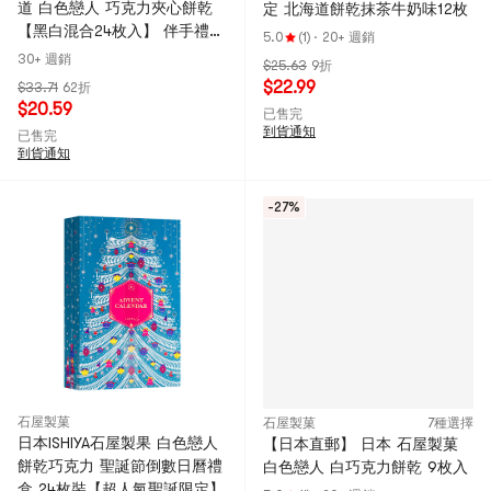
道 白色戀人 巧克力夾心餅乾
定 北海道餅乾抹茶牛奶味12枚
【黑白混合24枚入】 伴手禮送
5.0
(1)
·
20+ 週銷
禮必備
30+ 週銷
$25.63
9折
$22.99
$33.71
62折
$20.59
已售完
到貨通知
已售完
到貨通知
-27%
石屋製菓
石屋製菓
7種選擇
日本ISHIYA石屋製果 白色戀人
【日本直郵】 日本 石屋製菓
餅乾巧克力 聖誕節倒數日曆禮
白色戀人 白巧克力餅乾 9枚入
盒 24枚裝【超人氣聖誕限定】