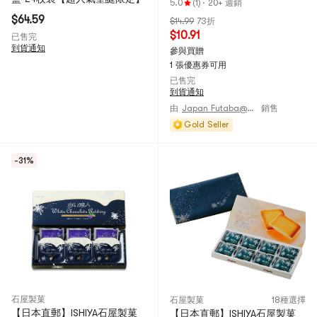
5.0
(1)
·
20+ 週銷
$64.59
$14.99
73折
$10.91
已售完
到貨通知
參與買贈
1 張優惠券可用
已售完
到貨通知
由
Japan Futaba@JAPAN
銷售
Gold Seller
-31%
石屋製菓
石屋製菓
18種選擇
【日本直郵】ISHIYA石屋製菓
【日本直郵】ISHIYA石屋製菓