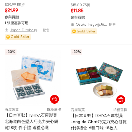
$39.99
55折
$15.80
75折
$21.99
$11.85
參與買贈
參與買贈
1 張優惠券可用
由
Osaka Insyo@JANPAN
銷售
由
Japan Futaba@JAPAN
銷售
Gold Seller
Gold Seller
-30%
-32%
石屋製菓
18種選擇
石屋製菓
18種選擇
【日本直郵】ISHIYA石屋製菓
【日本直郵】ISHIYA石屋製菓
北海道白色戀人巧克力夾心餅
Lang de Chat巧克力夾心餅乾
乾18枚 伴手禮 送禮必選
什錦禮盒 6種口味 18枚入