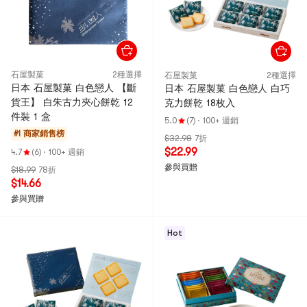
石屋製菓
2種選擇
石屋製菓
2種選擇
日本 石屋製菓 白色戀人 【斷
日本 石屋製菓 白色戀人 白巧
貨王】 白朱古力夾心餅乾 12
克力餅乾 18枚入
件裝 1 盒
5.0
(7)
·
100+ 週銷
#1 商家銷售榜
$32.98
7折
$22.99
4.7
(6)
·
100+ 週銷
參與買贈
$18.99
78折
$14.66
參與買贈
Hot