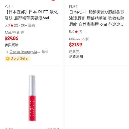
PLIFT
PLIFT
【日本直郵】日本 PLIFT 淡化
日本PLIFT 胎盤素維C唇部美容
唇紋 唇部精華美容液6ml
液護唇膏 唇部精華液 強效祛除
唇紋 自然嘟嘟唇 6ml 范冰冰/
5.0
(2)
·
20+ 週銷
喬欣等推薦【買手推薦】
5.0
(7)
$36.99
81折
$29.86
$23.99
92折
$21.99
參與買贈
由
Osaka Insyo@JANPAN
銷售
已售完
到貨通知
Gold Seller