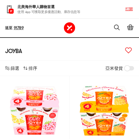
北美海外華人購物首選
打開
使用 App 可獲取更多優惠活動、庫存信息等
送至
91789
JOYBA
篩選
排序
亞米發貨