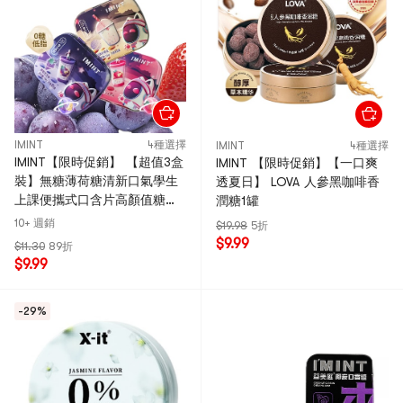
IMINT
4種選擇
IMINT
4種選擇
IMINT【限時促銷】 【超值3盒
IMINT 【限時促銷】【一口爽
裝】無糖薄荷糖清新口氣學生
透夏日】 LOVA 人參黑咖啡香
上課便攜式口含片高顏值糖果
潤糖1罐
【奶茶系列混合3口味】【奶茶
10+ 週銷
$19.98
5折
啵啵+葡萄芝芝+草莓芝芝】
$9.99
$11.30
89折
$9.99
-29%