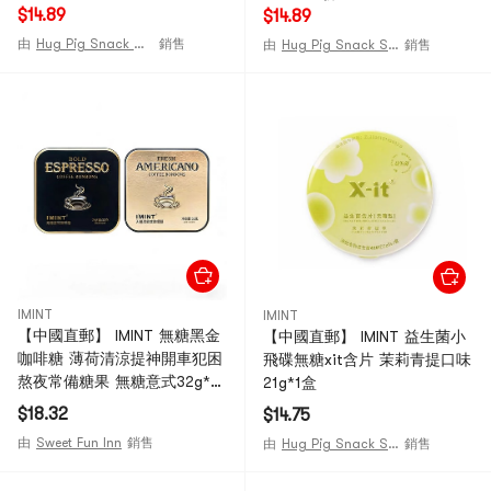
$14.89
$14.89
由
Hug Pig Snack Shop
銷售
由
Hug Pig Snack Shop
銷售
IMINT
IMINT
【中國直郵】 IMINT 無糖黑金
【中國直郵】 IMINT 益生菌小
咖啡糖 薄荷清涼提神開車犯困
飛碟無糖xit含片 茉莉青提口味
熬夜常備糖果 無糖意式32g*1
21g*1盒
盒+無糖冰美式32g*1盒
$18.32
$14.75
由
Sweet Fun Inn
銷售
由
Hug Pig Snack Shop
銷售