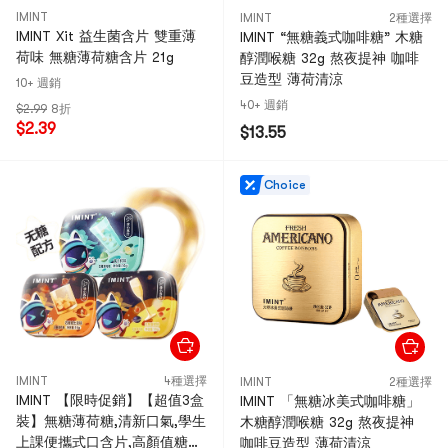
IMINT
IMINT
2種選擇
IMINT Xit 益生菌含片 雙重薄
IMINT “無糖義式咖啡糖” 木糖
荷味 無糖薄荷糖含片 21g
醇潤喉糖 32g 熬夜提神 咖啡
豆造型 薄荷清涼
10+ 週銷
40+ 週銷
$2.99
8折
$2.39
$13.55
Choice
IMINT
4種選擇
IMINT
2種選擇
IMINT 【限時促銷】【超值3盒
IMINT 「無糖冰美式咖啡糖」
裝】無糖薄荷糖,清新口氣,學生
木糖醇潤喉糖 32g 熬夜提神
上課便攜式口含片,高顏值糖果
咖啡豆造型 薄荷清涼