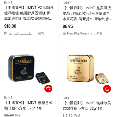
IMINT
IMINT
【中國直郵】 IMINT VC冰咖啡
【中國直郵】 IMINT 益美滋接
糖潤喉糖 絲滑醇厚香潤糖 開
吻糖 玫瑰荔枝+茉莉青提組合
車加班犯困清涼VC硬糖潤喉糖
水果花香 清新持久 接吻約會神
88g
器 45g*2盒
$13.88
$8.95
由
Hug Pig Snack Shop
銷售
由
Hug Pig Snack Shop
銷售
IMINT
IMINT
【中國直郵】 IMINT 無糖意式
【中國直郵】 IMINT 無糖冰美
咖啡糖小方盒 32g* 1盒
式咖啡糖小方盒 32g*1盒
$15.89
94折
$15.89
94折