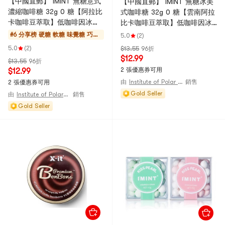
【中國直郵】 IMINT 無糖意式
【中國直郵】 IMINT 無糖冰美
濃縮咖啡糖 32g 0 糖【阿拉比
式咖啡糖 32g 0 糖【雲南阿拉
卡咖啡豆萃取】低咖啡因冰爽
比卡咖啡豆萃取】低咖啡因冰
絲滑清潤口感 推拉便攜小金鐵
爽絲滑清潤口感 推拉便攜小金
#6 分享榜
硬糖 軟糖 味覺糖 巧克
5.0
(2)
盒 開車通勤學生備考熬夜辦公
鐵盒 開車通勤學生備考熬夜辦
力
5.0
(2)
$13.55
96折
解膩清新口氣 免沖泡即食提神
公解膩清新口氣 免沖泡即食提
$12.99
$13.55
96折
平替硬糖零食
神平替硬糖零食
2 張優惠券可用
$12.99
由
Institute of Polar Substances
銷售
2 張優惠券可用
Gold Seller
由
Institute of Polar Substances
銷售
Gold Seller