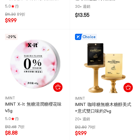
雞尾酒系列,隨機三種口味【石
5.0
(1)
30+ 週銷
榴威士忌、莫吉托、漿果香
$11.30
89折
$13.55
檳、青梅子酒】
$9.99
-29%
Choice
IMINT
IMINT
IMINT X-it 無糖清潤糖櫻花味
IMINT 咖啡糖無糖木糖醇美式
45g
+意式雙口味約24g
5.0
(1)
20+ 週銷
$12.68
71折
$12.80
79折
$8.88
$9.99