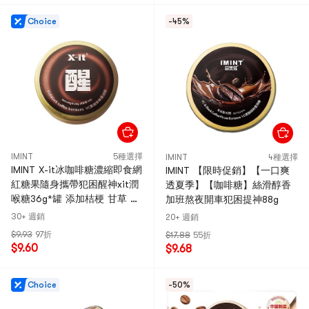
Choice
-45%
IMINT
5種選擇
IMINT
4種選擇
IMINT X-it冰咖啡糖濃縮即食網
IMINT 【限時促銷】【一口爽
紅糖果隨身攜帶犯困醒神xit潤
透夏季】【咖啡糖】絲滑醇香
喉糖36g*罐 添加桔梗 甘草 羅
加班熬夜開車犯困提神88g
漢果草本植物1.8%
30+ 週銷
20+ 週銷
$9.93
97折
$17.88
55折
$9.60
$9.68
Choice
-50%