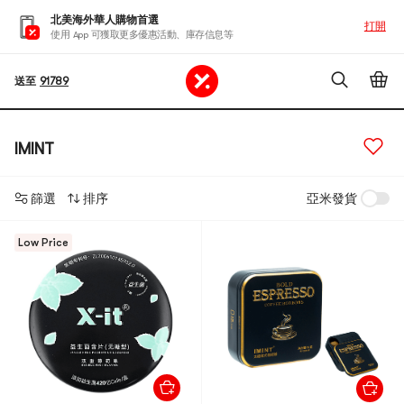
北美海外華人購物首選
打開
使用 App 可獲取更多優惠活動、庫存信息等
送至
91789
IMINT
篩選
排序
亞米發貨
Low Price