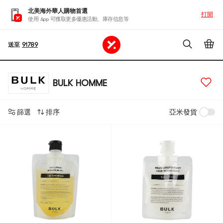
北美海外華人購物首選
打開
使用 App 可獲取更多優惠活動、庫存信息等
送至
91789
BULK HOMME
篩選
排序
亞米發貨