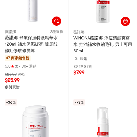
薇諾娜
2種選擇
薇諾娜
薇諾娜 舒敏保濕特護精華水
WINONA薇諾娜 淨痘清顏爽膚
120ml 補水保濕提亮 玻尿酸
水 控油補水收縮毛孔 男士可用
修紅修敏修屏障
30ml
#7 商家銷售榜
10+ 週銷
5.0
(1)
·
30+ 週銷
$9.29
87折
$7.99
$26.49
99折
$25.99
參與買贈
-36%
-73%