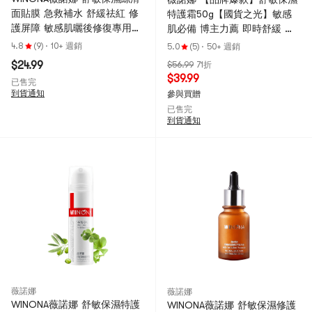
面貼膜 急救補水 舒緩祛紅 修
特護霜50g【國貨之光】敏感
護屏障 敏感肌曬後修復專用
肌必備 博主力薦 即時舒緩 適
20ml*6片【國貨之光】
合敏感乾燥 新舊版本隨機發貨
4.8
(9)
·
10+ 週銷
5.0
(5)
·
50+ 週銷
$24.99
$56.99
71折
$39.99
已售完
到貨通知
參與買贈
已售完
到貨通知
薇諾娜
薇諾娜
WINONA薇諾娜 舒敏保濕特護
WINONA薇諾娜 舒敏保濕修護