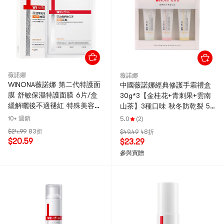
薇諾娜
薇諾娜
WINONA薇諾娜 第二代特護面
中國薇諾娜經典修護手霜禮盒
膜 舒敏保濕特護面膜 6片/盒
30g*3【金桂花+青刺果+雲南
緩解曬後不適褪紅 特殊美容後
山茶】3種口味 秋冬防乾裂 5
突發敏感肌適用
折上新 送禮伴手禮
10+ 週銷
5.0
(2)
$24.99
83折
$49.49
48折
$20.59
$23.29
參與買贈