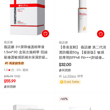
薇諾娜
薇諾娜
薇諾娜 311屏障修護精華液
【香港直郵】 薇諾娜 第二代清
1.5ml*30 盒裝次拋精華 院線
透防曬霜50g 【最新版】敏感
級修護敏感肌補水保濕舒緩維
肌專用|SPF48 PA+++|舒緩修
穩褪紅 兵乒乓球球冠軍林高遠
護|0酒精0香精|醫美級防曬霜
#5 商家銷售榜
$32.00
推薦 新舊版本 隨機發貨
1.0
(1)
·
20+ 週銷
參與買贈
由
La Viilens
銷售
$95.99
59折
$55.99
Gold Seller
參與買贈
-40%