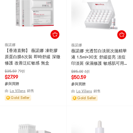
薇諾娜
薇諾娜
【香港直郵】 薇諾娜 凍乾膠
薇諾娜 光透皙白淡斑次拋精華
原蛋白膜6次裝 即時舒緩 深徹
液 1.5ml×30支 舒緩提亮 淡痘
修護 改善泛紅敏感 無盒
印淡斑 保濕修護 敏感肌可用
醫用級美白精華
$35.59
79折
$85.00
6折
$27.99
$50.59
參與買贈
參與買贈
由
La Viilens
銷售
由
La Viilens
銷售
Gold Seller
Gold Seller