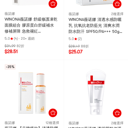
薇諾娜
薇諾娜
2種選擇
WINONA薇諾娜 舒緩修護凍乾
WINONA薇诺娜 清透水感防曬
面膜組合 膠原蛋白舒緩補水
乳 抗氧抗老防藍光 清爽水潤
修補屏障 急救褪紅
防水防汗 SPF50/PA+++ 50g
(0.65g+20ml)×6 醫美術後 敏
【敏感肌專屬戶外防曬】
5.0
(4)
·
20+ 週銷
5.0
(2)
感肌可用【全新升級】
$34.99
82折
$28.49
88折
$28.51
$25.07
-35%
薇諾娜
12種選擇
薇諾娜
2種選擇