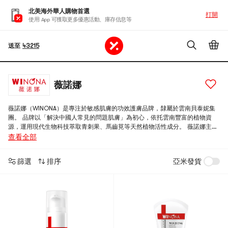
北美海外華人購物首選
打開
使用 App 可獲取更多優惠活動、庫存信息等
送至
43215
薇諾娜
薇諾娜（WINONA）是專注於敏感肌膚的功效護膚品牌，隸屬於雲南貝泰妮集
團。 品牌以「解決中國人常見的問題肌膚」為初心，依托雲南豐富的植物資
源，運用現代生物科技萃取青刺果、馬齒莧等天然植物活性成分。 薇諾娜主營
舒敏保濕、美白、防曬、祛痘等保養品，其明星產品舒敏保濕特護霜深受消費
查看全部
者信賴。 品牌針對敏感、乾燥、泛紅等肌膚問題，提供科學、精準、溫和的修
護方案，致力於修護皮膚屏障，幫助敏感肌肉人群重拾健康肌膚。 歡迎體驗薇
篩選
排序
亞米發貨
諾娜，開啟您的安心護膚之旅。