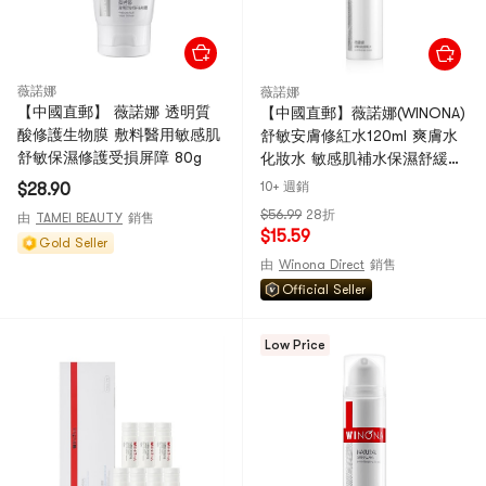
薇諾娜
薇諾娜
【中國直郵】 薇諾娜 透明質
【中國直郵】薇諾娜(WINONA)
酸修護生物膜 敷料醫用敏感肌
舒敏安膚修紅水120ml 爽膚水
舒敏保濕修護受損屏障 80g
化妝水 敏感肌補水保濕舒緩滋
潤修護屏障【敏感肌必備】速
10+ 週銷
$28.90
修敏【直降疊券疊滿贈】【5月
$56.99
28折
由
TAMEI BEAUTY
銷售
大促】
$15.59
Gold Seller
由
Winona Direct
銷售
Official Seller
Low Price