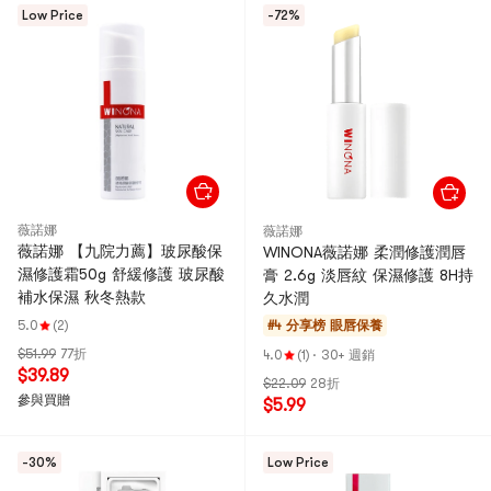
Low Price
-72%
薇諾娜
薇諾娜
薇諾娜 【九院力薦】玻尿酸保
WINONA薇諾娜 柔潤修護潤唇
濕修護霜50g 舒緩修護 玻尿酸
膏 2.6g 淡唇紋 保濕修護 8H持
補水保濕 秋冬熱款
久水潤
5.0
(2)
#4 分享榜
眼唇保養
$51.99
77折
4.0
(1)
·
30+ 週銷
$39.89
$22.09
28折
參與買贈
$5.99
-30%
Low Price