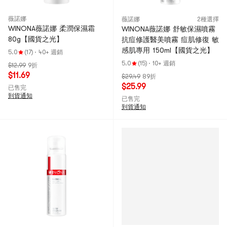
薇諾娜
薇諾娜
2種選擇
WINONA薇諾娜 柔潤保濕霜
WINONA薇諾娜 舒敏保濕噴霧
80g【國貨之光】
抗痘修護醫美噴霧 痘肌修復 敏
感肌專用 150ml【國貨之光】
5.0
(17)
·
40+ 週銷
5.0
(15)
·
10+ 週銷
$12.99
9折
$11.69
$29.49
89折
$25.99
已售完
到貨通知
已售完
到貨通知