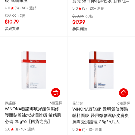
裂 滋潤保濕
提亮 煥白抑制黑色素 新舊包裝
隨機出貨
4.8
(5)
·
40+ 週銷
5.0
(3)
·
20+ 週銷
$22.99
47折
$28.99
63折
$10.79
$17.99
參與買贈
參與買贈
薇諾娜
6種選擇
薇諾娜
6種選擇
WINONA薇諾娜玻尿酸保濕修
WINONA薇諾娜 透明質修護貼
護面貼膜補水滋潤維穩 敏感肌
輔料面膜 醫用微創濕疹皮膚炎
必備 25g*6【國貨之光】
屏障受損護理 25g*6片入
5.0
(1)
·
10+ 週銷
5.0
(1)
·
10+ 週銷