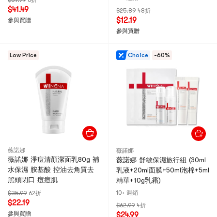
$69.99
6折
$41.49
$25.89
48折
$12.19
參與買贈
參與買贈
Low Price
Choice
-60%
薇諾娜
薇諾娜
薇諾娜 淨痘清顏潔面乳80g 補
薇諾娜 舒敏保濕旅行組 (30ml
水保濕 胺基酸 控油去角質去
乳液+20ml面膜+50ml泡棉+5ml
黑頭閉口 痘痘肌
精華+10g乳霜)
10+ 週銷
$35.99
62折
$22.19
$62.99
4折
參與買贈
$24.99