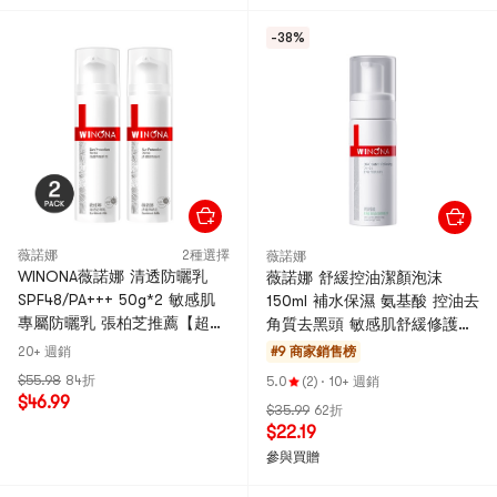
-38%
薇諾娜
2種選擇
薇諾娜
WINONA薇諾娜 清透防曬乳
薇諾娜 舒緩控油潔顏泡沫
SPF48/PA+++ 50g*2 敏感肌
150ml 補水保濕 氨基酸 控油去
專屬防曬乳 張柏芝推薦【超值
角質去黑頭 敏感肌舒緩修護屏
裝】【國貨之光】新舊版隨機
障滋潤新老包裝隨機發貨
20+ 週銷
#9 商家銷售榜
發
$55.98
84折
5.0
(2)
·
10+ 週銷
$46.99
$35.99
62折
$22.19
參與買贈