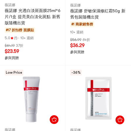
薇諾娜
薇諾娜
薇諾娜 光透白淡斑面膜25ml*6
薇諾娜 舒敏保濕修紅霜50g 新
片/1盒 提亮美白淡化斑點 新舊
舊包裝隨機出貨
版隨機出貨
#1 商家銷售榜
#17 折扣榜
面膜貼
10+ 週銷
5.0
(1)
·
10+ 週銷
$56.99
64折
$36.29
$64.19
37折
$23.59
參與買贈
參與買贈
Low Price
-36%
薇諾娜
薇諾娜