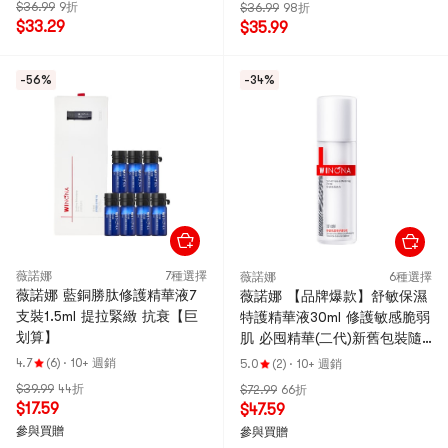
$36.99
9折
$36.99
98折
$33.29
$35.99
-56%
-34%
薇諾娜
7種選擇
薇諾娜
6種選擇
薇諾娜 藍銅勝肽修護精華液7
薇諾娜 【品牌爆款】舒敏保濕
支裝1.5ml 提拉緊緻 抗衰【巨
特護精華液30ml 修護敏感脆弱
划算】
肌 必囤精華(二代)新舊包裝隨
機發貨
4.7
(6)
·
10+ 週銷
5.0
(2)
·
10+ 週銷
$39.99
44折
$72.99
66折
$17.59
$47.59
參與買贈
參與買贈