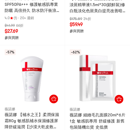
SPF50PA+++ 修護敏感肌專業
淡斑精華液1.5ml*30(鎖鮮裝)修
防曬 高倍持久 防水防汗衝浪
白瓶淡化色斑美白提亮改善暗
游泳臉部全身可用 方便攜帶補
沉新老包裝隨機發貨[【送同款
4.0
(1)
·
20+ 週銷
$175.89
34折
塗
1.5mlX7支正裝】
$59.49
$41.99
66折
$27.69
參與買贈
參與買贈
-57%
-62%
薇諾娜
薇諾娜
薇諾娜 【補水之王】柔潤保濕
薇諾娜 細緻毛孔面膜20ml*6片
霜80g 敏感肌補水保濕修護屏
1盒 敏感肌專用 舒緩修護 新舊
障舒緩滋潤【沙漠大乾皮救
包裝隨機出貨 史低價