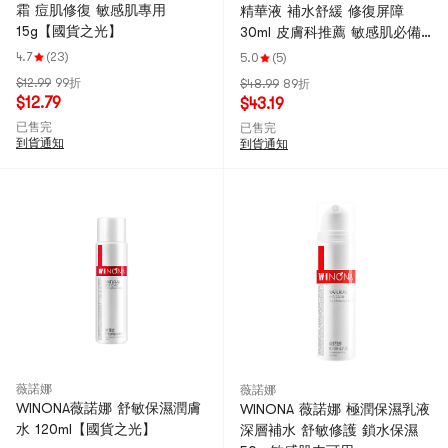
霜 痘肌修復 敏感肌專用
精華液 補水舒緩 修復屏障
15g【國貨之光】
30ml 皮膚科推薦 敏感肌必備
【部落客推薦】
4.7
(23)
5.0
(5)
$12.99
99折
$48.99
89折
$12.79
$43.19
已售完
已售完
到貨通知
到貨通知
薇諾娜
薇諾娜
WINONA薇諾娜 舒敏保濕潤膚
WINONA 薇諾娜 極潤保濕乳液
水 120ml【國貨之光】
深層補水 舒敏修護 鎖水保濕