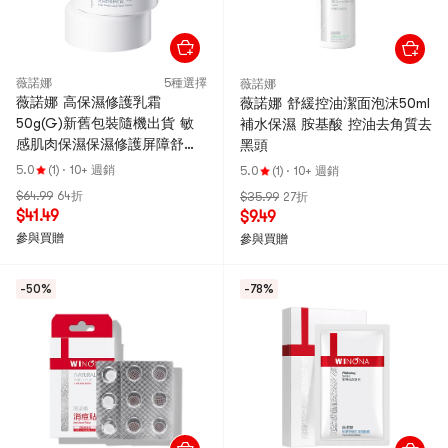
薇諾娜
5種選擇
薇諾娜
薇諾娜 高保濕修護乳霜
薇諾娜 舒緩控油潔面泡沫50ml
50g(G)新舊包裝隨機出貨 敏
補水保濕 胺基酸 控油去角質去
感肌肉保濕保濕修護屏障舒緩
黑頭
滋潤【大乾皮必備】新舊版隨
5.0
(1)
·
10+ 週銷
5.0
(1)
·
10+ 週銷
機出貨
$64.99
64折
$35.99
27折
$41.49
$9.49
參與買贈
參與買贈
-50%
-78%