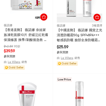
薇諾娜
薇諾娜
3種選擇
【香港直郵】 薇諾娜 奈娃家
【中國直郵】 薇諾娜 國貨之光
族凍乾面膜10片 舒緩泛紅乾癢
清透防曬霜50g SPF48PA+++
保濕修護 換季/刷酸後急救 安
敏感肌防曬 臉部全身防曬霜隔
心維穩
離清爽輕薄 不油膩
$42.59
93折
$25.59
$39.59
參與買贈
參與買贈
由
La Viilens
銷售
由
La Viilens
銷售
Gold Seller
Gold Seller
Low Price