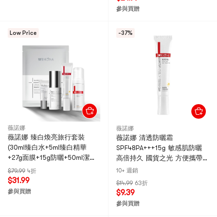
參與買贈
Low Price
-37%
薇諾娜
薇諾娜
薇諾娜 臻白煥亮旅行套裝
薇諾娜 清透防曬霜
(30ml臻白水+5ml臻白精華
SPF48PA+++15g 敏感肌防曬
+27g面膜+15g防曬+50ml潔面
高倍持久 國貨之光 方便攜帶補
泡棉)
塗 臉部全身可用
10+ 週銷
$79.99
4折
$31.99
$14.99
63折
參與買贈
$9.39
參與買贈