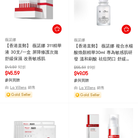
薇諾娜
薇諾娜
【香港直郵】 薇諾娜 311精華
【香港直郵】 薇諾娜 複合水楊
液 30支/一盒 屏障修護次拋
酸煥顏精華30ml 專為敏感肌研
舒緩保濕 改善敏感肌
發 溫和刷酸 祛痘閉口 舒緩保
濕
$49.59
92折
$55.59
89折
$45.59
$49.05
參與買贈
參與買贈
由
La Viilens
銷售
由
La Viilens
銷售
Gold Seller
Gold Seller