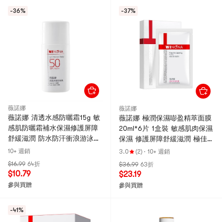
-36%
-37%
薇諾娜
薇諾娜
薇諾娜 清透水感防曬霜15g 敏
薇諾娜 極潤保濕嘭盈精萃面膜
感肌防曬霜補水保濕修護屏障
20ml*6片 1盒裝 敏感肌肉保濕
舒緩滋潤 防水防汗衝浪游泳臉
保濕 修護屏障舒緩滋潤 極佳保
部全身可用 方便攜帶補塗
濕面膜 新舊版隨機出貨
10+ 週銷
3.0
(2)
·
10+ 週銷
$16.99
64折
$36.99
63折
$10.79
$23.19
參與買贈
參與買贈
-41%