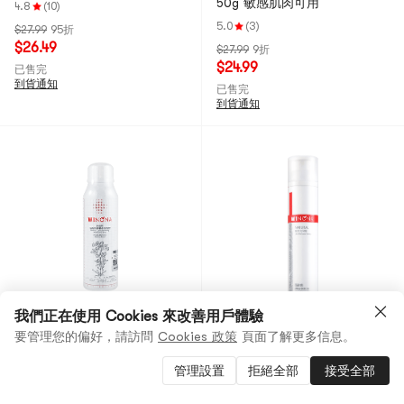
50g 敏感肌肉可用
4.8
(10)
5.0
(3)
$27.99
95折
$26.49
$27.99
9折
$24.99
已售完
到貨通知
已售完
到貨通知
我們正在使用 Cookies 來改善用戶體驗
薇諾娜
3種選擇
薇諾娜
要管理您的偏好，請訪問
Cookies 政策
頁面了解更多信息。
WINONA薇諾娜 馬齒莧舒緩保
WINONA 薇諾娜 舒敏安膚修紅
濕噴霧150ml【國貨之光】
水 舒緩補水爽膚水 去紅血絲
管理設置
拒絕全部
接受全部
修護角質層 120ml
4.8
(4)