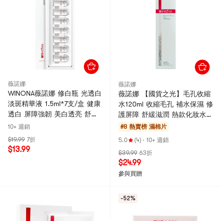
薇諾娜
薇諾娜
WINONA薇諾娜 修白瓶 光透白
薇諾娜 【國貨之光】毛孔收縮
淡斑精華液 1.5ml*7支/盒 健康
水120ml 收縮毛孔 補水保濕 修
透白 屏障強韌 美白透亮 舒緩
護屏障 舒緩滋潤 熱款化妝水濕
泛紅
敷 噴霧(新舊包裝隨機發貨)
10+ 週銷
#8 熱賣榜
濕棉片
$19.99
7折
5.0
(4)
·
10+ 週銷
$13.99
$39.99
63折
$24.99
參與買贈
-52%