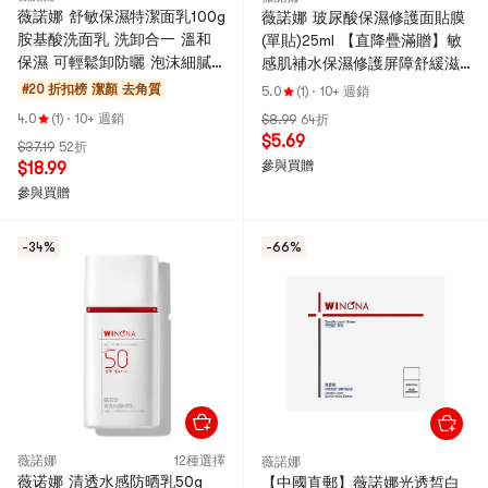
薇諾娜 舒敏保濕特潔面乳100g
薇諾娜 玻尿酸保濕修護面貼膜
胺基酸洗面乳 洗卸合一 溫和
(單貼)25ml 【直降疊滿贈】敏
保濕 可輕鬆卸防曬 泡沫細膩
感肌補水保濕修護屏障舒緩滋
好沖洗 敏感肌適用
潤 拉新價 限量200件
#20 折扣榜
潔顏 去角質
5.0
(1)
·
10+ 週銷
4.0
(1)
·
10+ 週銷
$8.99
64折
$5.69
$37.19
52折
參與買贈
$18.99
參與買贈
-34%
-66%
薇諾娜
12種選擇
薇諾娜
薇诺娜 清透水感防晒乳50g
【中國直郵】薇諾娜光透皙白