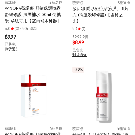
薇諾娜
2種選擇
薇諾娜
2種選擇
WINONA薇諾娜 舒敏保濕噴霧
薇諾娜 隱形痘痘貼(夜片) 18片
舒緩修護 深層補水 50ml 便攜
入 (消痘淡印修護)【國貨之
裝 孕敏可用【室內補水神器】
光】
5.0
(3)
·
40+ 週銷
4.7
(7)
$9.99
$9.99
9折
$8.99
已售完
到貨通知
已售完
到貨通知
-29%
薇諾娜
6種選擇
薇諾娜
4種選擇
WINONA薇諾娜 舒敏保濕絲滑
薇諾娜 【品牌爆款】舒敏保濕