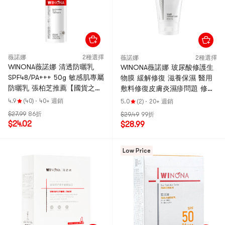
薇諾娜
2種選擇
薇諾娜
2種選擇
WINONA薇諾娜 清透防曬乳
WINONA薇諾娜 玻尿酸修護生
SPF48/PA+++ 50g 敏感肌專屬
物膜 緩解修復 滋養保濕 醫用
防曬乳 張柏芝推薦【國貨之
敷料修復皮膚炎濕疹問題 修護
光】新舊版隨機發
乳 80g【國貨之光】
4.9
(40)
·
40+ 週銷
5.0
(2)
·
20+ 週銷
$27.99
86折
$29.49
99折
$24.02
$28.99
Low Price