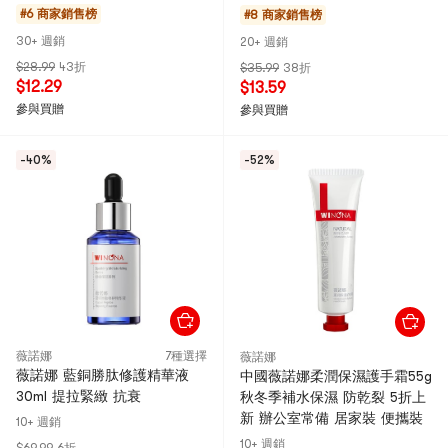
星】新舊包裝隨機發貨
#6 商家銷售榜
#8 商家銷售榜
30+ 週銷
20+ 週銷
$28.99
43折
$35.99
38折
$12.29
$13.59
參與買贈
參與買贈
-40%
-52%
薇諾娜
7種選擇
薇諾娜
薇諾娜 藍銅勝肽修護精華液
中國薇諾娜柔潤保濕護手霜55g
30ml 提拉緊緻 抗衰
秋冬季補水保濕 防乾裂 5折上
新 辦公室常備 居家裝 便攜裝
10+ 週銷
10+ 週銷