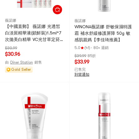
薇諾娜
薇諾娜
【中國直郵】 薇諾娜 光透皙
WINONA薇諾娜 舒敏保濕特護
白淡斑精華液(鎖鮮裝)1.5ml*7
霜 補水舒緩修護屏障 50g 敏
次拋美白精華 VC光甘草定菸鹼
感肌親媽【李佳琦推薦】
醯胺滇山茶美白提亮 煥白抑制
5.0
(41)
·
80+ 週銷
$30.99
黑色素
$30.96
$39.99
85折
$33.99
由
Diner Station
銷售
Gold Seller
已售完
到貨通知