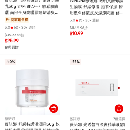
薇諾娜 【品牌爆款】清透防曬
WINONA薇诺娜 透明質酸修護
乳50g SPF48PA+++ 敏感肌防
生物膜 舒緩修復 滋養保濕 醫
曬 面部全身防曬霜隔離清爽輕
用敷料修復皮炎濕疹問題 修護
薄 不油膩 50g防曬正裝
乳 30g
#4 商家銷售榜
5.0
(1)
·
20+ 週銷
5.0
(6)
·
30+ 週銷
$11.49
96折
$10.99
$39.99
65折
$25.99
參與買贈
-40%
-55%
薇諾娜
薇諾娜
7種選擇
薇諾娜 舒緩特護滋潤霜50g 乾
薇諾娜 光透皙白淡斑精華液(鎖