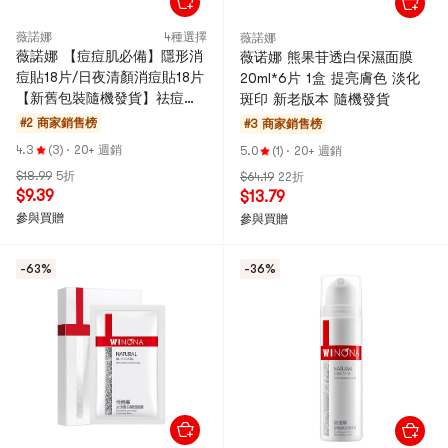
薇諾娜
4種選擇
薇諾娜
薇諾娜 【痘痘肌必備】隱形消
薇诺娜 熊果苷透白保濕面膜
痘貼18片/日夜清顏消痘貼18片
20ml*6片 1盒 提亮膚色 淡化
【新舊包裝隨機發貨】祛痘清
斑印 新老版本 隨機發貨
痘 日夜綜合片 新老包裝隨機
#2 商家銷售榜
#3 商家銷售榜
發貨
4.3
(3)
·
20+ 週銷
5.0
(1)
·
20+ 週銷
$18.99
5折
$64.19
22折
$9.39
$13.79
參與買贈
參與買贈
-63%
-36%