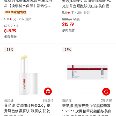
敏肌肉乳霜保濕保濕 乾敏皮救
鮮裝)1.5ml*7 次拋美白精華 VC
星【換季補水保濕】新舊包裝
光甘草定煙酰胺滇山茶美白提
隨機出貨
亮 煥白抑制黑色素 爆款【修白
#10 商家銷售榜
5.0
(3)
·
20+ 週銷
瓶】新舊包裝隨機發貨
5.0
(4)
·
20+ 週銷
$30.99
45折
$13.79
$77.19
6折
參與買贈
$45.99
參與買贈
-53%
-37%
薇諾娜
2種選擇
薇諾娜
7種選擇
薇諾娜 柔潤修護唇膏2.6g 提
薇諾娜 熊果苷美白保濕精華液
升唇色修護唇紋 淡唇紋 防乾
1.5ml*7 次拋精華菸鹼醯胺美白