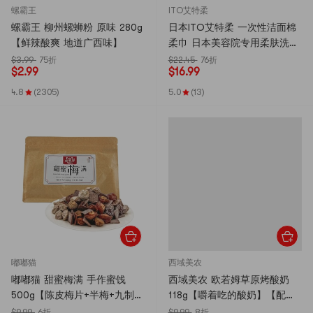
螺霸王
ITO艾特柔
螺霸王 柳州螺蛳粉 原味 280g
日本ITO艾特柔 一次性洁面棉
【鲜辣酸爽 地道广西味】
柔巾 日本美容院专用柔肤洗脸
巾 加厚加大升级江户鲛小纹
$3.99
75折
$22.45
76折
$
2.99
$
16.99
美妆卸妆干湿两用 250g*5包
入 新包装随机发货【超值装】
4.8
(2305)
5.0
(13)
嘟嘟猫
西域美农
嘟嘟猫 甜蜜梅满 手作蜜饯
西域美农 欧若姆草原烤酸奶
500g【陈皮梅片+半梅+九制话
118g【嚼着吃的酸奶】【配料
梅干+巧酸话梅+苏式话梅】
干净 高钙高蛋白】【内蒙古特
$9.99
6折
$9.99
8折