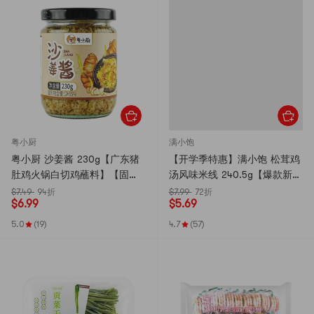
粤小厨
满小饱
粤小厨 沙姜酱 230g【广东猪
【开学季特惠】满小饱 松茸鸡
肚鸡火锅白切鸡蘸料】【固形
汤风味米线 240.5g【爆款新
物≥65%】
品】【高汤米粉】【包装随
$7.49
94折
$7.99
72折
$
6.99
$
5.69
机】
5.0
(19)
4.7
(57)