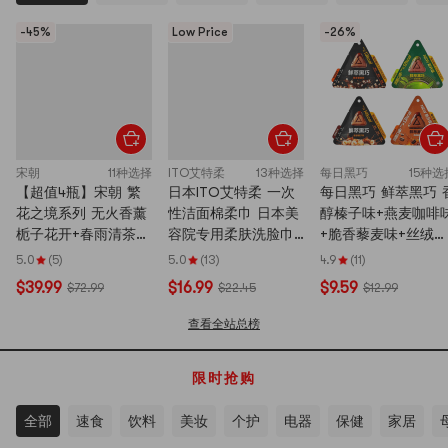
-45%
Low Price
-26%
宋朝
11种选择
ITO艾特柔
13种选择
每日黑巧
15种选
【超值4瓶】宋朝 繁
日本ITO艾特柔 一次
每日黑巧 鲜萃黑巧 
花之境系列 无火香薰
性洁面棉柔巾 日本美
醇榛子味+燕麦咖啡
栀子花开+春雨清茶
容院专用柔肤洗脸巾
+脆香藜麦味+丝绒抹
+满陇桂雨+月照青苔
加厚加大升级江户鲛
茶味 15g*4【4种口
5.0
(5)
5.0
(13)
4.9
(11)
全套4瓶
小纹 美妆卸妆干湿两
组合装】【低卡0白
$39.99
$16.99
$9.59
$72.99
$22.45
$12.99
用 250g*5包入 新包
糖】
装随机发货【超值
查看全站总榜
装】
限时抢购
全部
速食
饮料
美妆
个护
电器
保健
家居