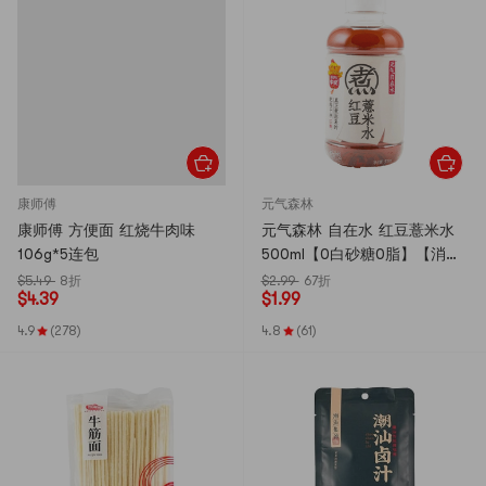
康师傅
元气森林
康师傅 方便面 红烧牛肉味
元气森林 自在水 红豆薏米水
106g*5连包
500ml【0白砂糖0脂】【消肿
祛湿神器】【新旧包装随机
$5.49
8折
$2.99
67折
$
4.39
$
1.99
发】
4.9
(278)
4.8
(61)