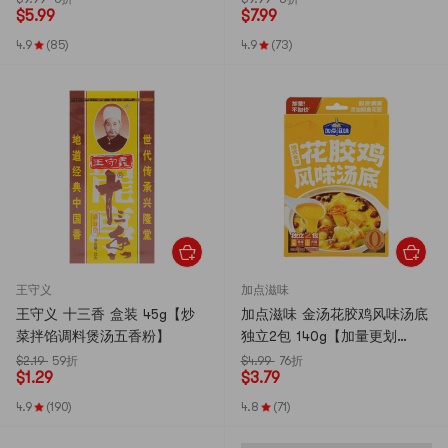
$
5.99
$
7.99
【话梅果干大礼包】
产】【包装随机发】
4.9
(85)
4.9
(73)
王守义
加点滋味
王守义 十三香 盒装 45g【炒
加点滋味 金汤花胶鸡风味汤底
菜拌馅调料煲汤五香粉】
独立2包 140g【加量更划
算!!!】【港式高汤火锅底料】
$2.19
59折
$4.99
76折
$
1.29
$
3.79
4.9
(190)
4.8
(71)