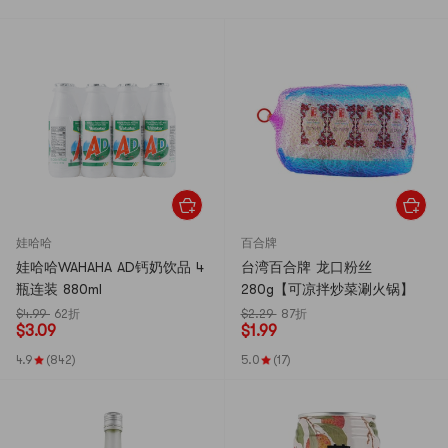
娃哈哈
百合牌
娃哈哈WAHAHA AD钙奶饮品 4
台湾百合牌 龙口粉丝
瓶连装 880ml
280g【可凉拌炒菜涮火锅】
$4.99
62折
$2.29
87折
$
3.09
$
1.99
4.9
(842)
5.0
(17)