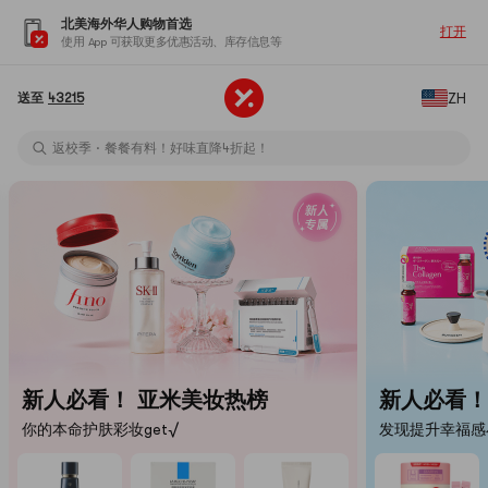
返校季 · 宿舍好物×公寓生活神器！限时4折起！
北美海外华人购物首选
打开
使用 App 可获取更多优惠活动、库存信息等
🧴夏日发丝焕新指南 🪄
Yami自研抹茶粉上线🔥在家实现抹茶拿铁自由
ZH
送至
43215
🔥爆辣美味！周黑鸭出火鸡面了！
返校季 · 餐餐有料！好味直降4折起！
🧴夏日发丝焕新指南 🪄
爆款月饼现货到🔥即刻尝鲜
【全美首发】村驴家 麻酱拌冷面上新！
返校季 · 宿舍好物×公寓生活神器！限时4折起！
🧴夏日发丝焕新指南 🪄
新人必看！ 亚米美妆热榜
新人必看！
你的本命护肤彩妆get√
发现提升幸福感