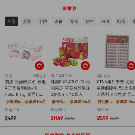
上新推荐
全部
美妆
个护
速食
零食
饮料
保健
电器
朗溪
2种选择
SUGARLOLO
樱甜奈奈
朗溪 三丽鸥联名 云趣
韩国SUGARLOLO 蒟
YTNN樱甜奈奈 免胶
PET高透明收纳盒
蒻果冻 草莓奇异果味
嫁接假睫毛 5D大眼
Hello Kitty 桌面化妆
0糖仅4卡 10袋入
比系列 #自然款 婴
品文具整理
睫 Natural Baby
居家摆饰
收藏榜 No.7
低卡代餐
收藏榜 No.3
睫毛膏 假
收藏榜 No.
Lash【免胶免卸仿
家纺收纳
健身补剂
睫毛 睫毛
周销 20+
周销 50+
周销 20+
婴儿睫】
养护
$4.99
$11.49
$5.99
$13.49
$6.99