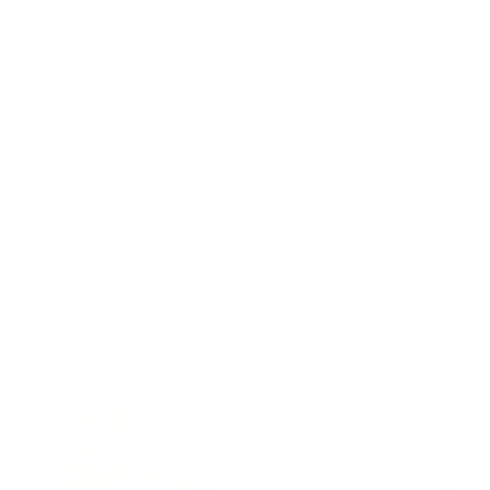
So natural
北纬47
韩国SO NATURAL FIXX 全天候
北纬47° 花甜糯玉米 2根装
定妆喷雾细腻 保湿妆前 暴汗
400g*3份【超值装】【高纤低
不脱妆 清爽贴合 75ml #经典
卡粗粮早餐】 【新老包装随机
$24.99
98折
$11.89
92折
$
24.49
$
10.89
款 适用所有肤质 【化解榜单
发货】
第一】
4.9
(42)
5.0
(72)