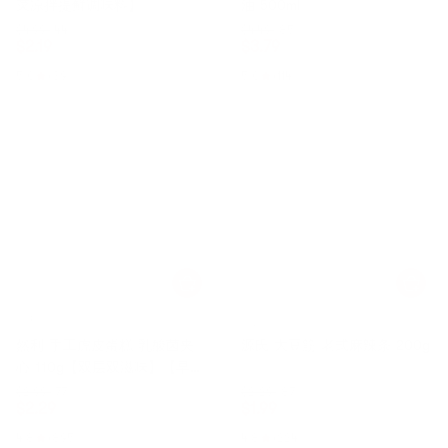
菜凉拌提鲜调味料】
油 500ml
$4.99
44折
$4.49
85折
$
2.19
$
3.79
5.0
(39)
5.0
(114)
然利
源氏
然利 手工虎皮蛋糕 乳酸菌夹
源氏 大豆筋 老式麻辣条 200g
心 110g【双层双滋味】【早餐
糕点】【产品包装袋保质期读
$2.99
77折
$2.29
87折
$
2.29
$
1.99
法:月/日/年】
4.8
(895)
4.8
(224)