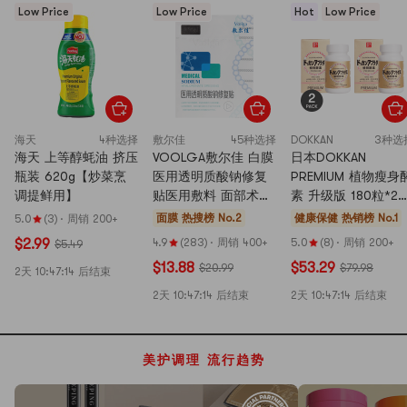
Low Price
Low Price
Hot
Low Price
海天
4种选择
敷尔佳
45种选择
DOKKAN
3种选
海天 上等醇蚝油 挤压
VOOLGA敷尔佳 白膜
日本DOKKAN
瓶装 620g【炒菜烹
医用透明质酸钠修复
PREMIUM 植物瘦身
调提鲜用】
贴医用敷料 面部术后
素 升级版 180粒*2
修复舒缓去红 5片装
最强MAX版 【超值
面膜
热搜榜 No.2
健康保健
热销榜 No.1
5.0
(3)
·
周销 200+
医美面膜NO.1 (新旧包
装】【范冰冰同款】
$2.99
4.9
(283)
·
周销 400+
5.0
(8)
·
周销 200+
$5.49
装随机发货)
$13.88
$53.29
$20.99
$79.98
2天
10:47:11
后结束
2天
10:47:11
后结束
2天
10:47:11
后结束
美护调理 流行趋势