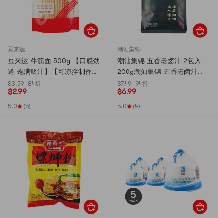
豆来运
潮汕集锦
豆来运 牛筋面 500g 【口感劲
潮汕集锦 五香老卤汁 2包入
道 饱满吸汁】【可凉拌制作辣
200g潮汕集锦 五香老卤汁
条】
100g*2包装【老广特色】【卤
$3.59
84折
$7.49
94折
$
2.99
$
6.99
鹅卤牛肉卤料包】
5.0
(5)
5.0
(4)