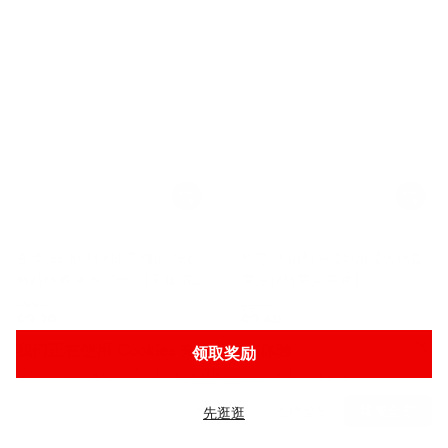
李锦记
竹芯
香港LEE KUM KEE李锦记 味极
竹芯 高山竹笋 250g【火锅冒
鲜特级酱油 500ml 【不加防腐
菜凉拌竹笋尖笋片】
剂】
$4.49
76折
$3.99
93折
$
3.39
$
3.69
我们正在使用 Cookies 来改善用户体验
4.9
(230)
4.9
(10)
领取奖励
要管理您的偏好，请访问
Cookies 政策
页面了解更多信息。
管理设置
拒绝全部
接受全部
先逛逛
亚米
分类
晒单
购物车
我的