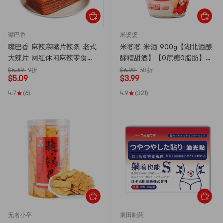
嘴巴香
米婆婆
嘴巴香 麻辣亲嘴片辣条 老式
米婆婆 米酒 900g【湖北酒酿
大辣片 网红休闲麻辣零食
醪糟甜酒】【0蔗糖0脂肪】新
18g*5包
老包装随机发货
$5.69
9折
$6.99
58折
$
5.09
$
3.99
4.7
(6)
4.9
(321)
无名小卒
東田制药