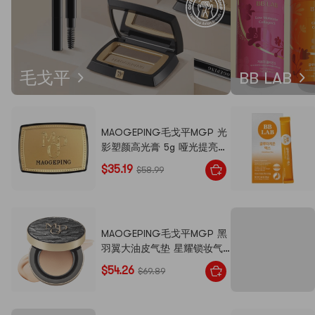
毛戈平
BB LAB
MAOGEPING毛戈平MGP 光
影塑颜高光膏 5g 哑光提亮
遮泪沟法令纹面部凹陷【新
$35.19
$58.99
版】
MAOGEPING毛戈平MGP 黑
羽翼大油皮气垫 星耀锁妆气
垫粉底液 14g 水感雾面肌
$54.26
$69.89
24H锁色锁妆 遮瑕强控油
#701 象牙白 适合白皙自然肤
色【混油/油皮专研】