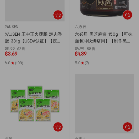
YAUSEN
六必居
YAUSEN 王中王火腿肠 鸡肉香
六必居 黑芝麻酱 150g 【可抹
肠 331g【USDA认证】【夜宵
面包冲饮烘焙用】【制作黑芝
泡面搭子】
麻拿铁】
$5.99
62折
$4.99
88折
$
3.69
$
4.39
4.8
(108)
5.0
(7)
鱼泉
食族人