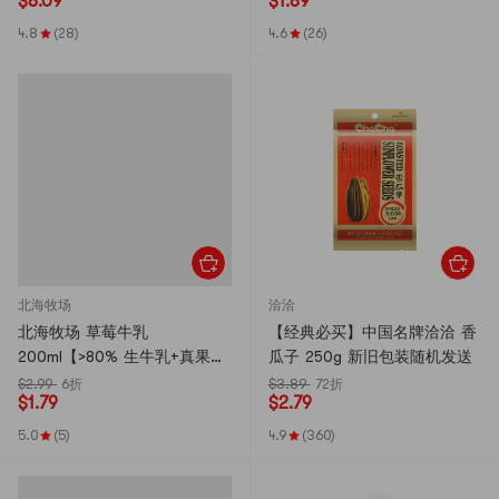
$
8.09
$
1.89
嚼越香】烤虾凤尾虾干海鲜零
食办公室必备 48g
4.8
(28)
4.6
(26)
北海牧场
洽洽
北海牧场 草莓牛乳
【经典必买】中国名牌洽洽 香
200ml【>80% 生牛乳+真果
瓜子 250g 新旧包装随机发送
汁】【5.0g高蛋白高钙】【营
$2.99
6折
$3.89
72折
$
1.79
$
2.79
养早餐牛奶】
5.0
(5)
4.9
(360)