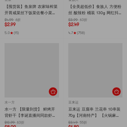
【囤货装】鱼泉牌 农家味榨菜
【全美超低价】食族人 方便粉
开胃咸菜丝下饭菜佐餐小菜
丝 酸辣粉 桶装 130g 网红抖音
70g*5包
爆款【包装版本随机发货】
$4.99
6折
$3.99
63折
$
2.99
$
2.49
5.0
(15)
4.7
(758)
水一方
豆来运
水一方 【限量到货】 鲜烤开
豆来运 豆腐串 兰花串 10串装
背虾干【李诞直播间同款虾
70g【河南特产】 【火锅麻辣
干】【减糖低脂高蛋白】【越
烫必备食材 一秒吸汁】
$12.99
63折
$3.49
55折