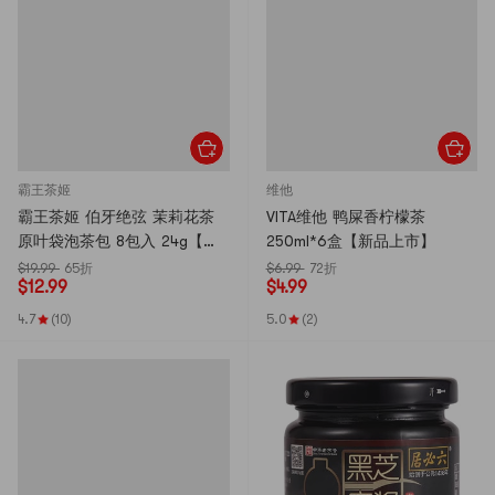
霸王茶姬
维他
霸王茶姬 伯牙绝弦 茉莉花茶
VITA维他 鸭屎香柠檬茶
原叶袋泡茶包 8包入 24g【清
250ml*6盒【新品上市】
新花香 鲜爽回甘】【亚米独
$19.99
65折
$6.99
72折
$
12.99
$
4.99
家】
4.7
(10)
5.0
(2)