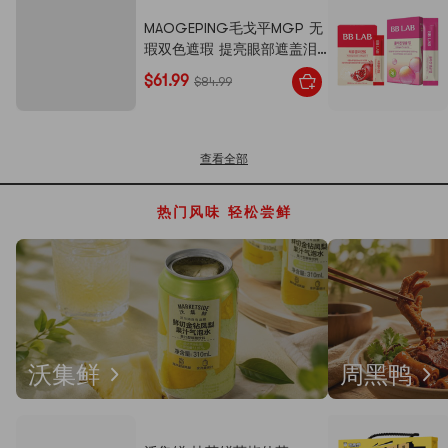
MAOGEPING毛戈平MGP 无
瑕双色遮瑕 提亮眼部遮盖泪
沟黑眼圈斑点痘印 3g【10级
$61.99
$84.99
泪沟消失术】
查看全部
热门风味 轻松尝鲜
沃集鲜
周黑鸭