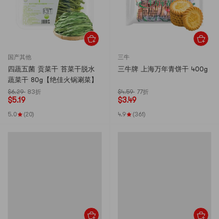
国产其他
三牛
四蔬五菌 贡菜干 苔菜干脱水
三牛牌 上海万年青饼干 400g
蔬菜干 80g【绝佳火锅涮菜】
$6.29
83折
$4.59
77折
$
5.19
$
3.49
5.0
(20)
4.9
(361)