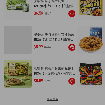
沃集鲜 抹茶鲜萃烧仙草
160g×2杯装 320g【低糖低
脂】【夏日必备甜品】【抹茶
$6.59
$8.19
脑袋】
沃集鲜 千目抹茶红豆涂抹酱
150g【减脂25%添加蜜蜜
豆】【沃尔玛出品】【小红书
$5.99
$9.99
宝藏新品】
沃集鲜 抹茶碧根果薄脆饼干
180g【一级抹茶粉+南非碧根
果】【清香酥脆】【亚米独
$8.89
$9.99
家】
查看更多