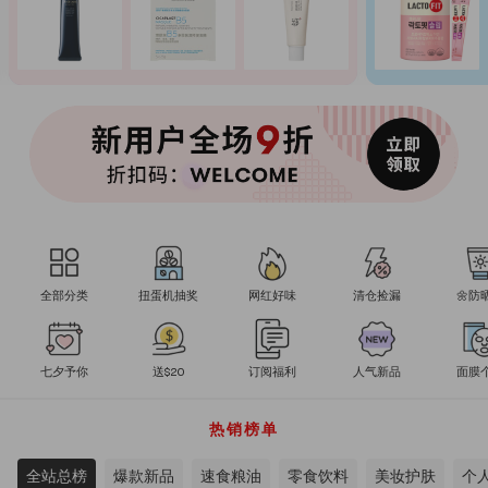
全部分类
扭蛋机抽奖
网红好味
清仓捡漏
🌼防
七夕予你
送$20
订阅福利
人气新品
面膜
热销榜单
全站总榜
爆款新品
速食粮油
零食饮料
美妆护肤
个