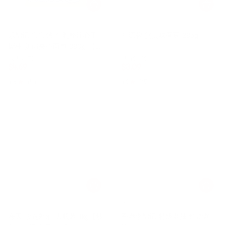
乐锦记
甘源
乐锦记 宝宝饿了 乳酪注心手
甘源牌 蟹黄味蚕豆 285g
撕棒 奶酪夹心面包 380g 【饱
腹感早餐】
$6.49
73折
$4.49
69折
$
4.69
$
3.09
4.8
(444)
4.9
(615)
海天
李锦记
海天 珍选蚝油 大瓶装 1kg【炒
香港李锦记 特级老抽 红烧酱