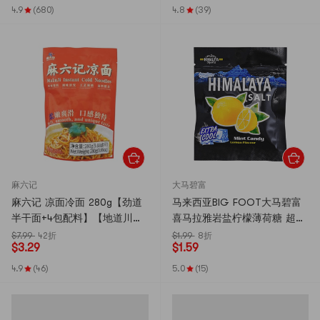
4.9
(680)
4.8
(39)
麻六记
大马碧富
麻六记 凉面冷面 280g【劲道
马来西亚BIG FOOT大马碧富
半干面+4包配料】【地道川味
喜马拉雅岩盐柠檬薄荷糖 超清
鲜香爽辣】【包装随机发货】
凉 15g【清新润喉糖】【超级
$7.99
42折
$1.99
8折
$
3.29
$
1.59
超级好吃】【欧阳娜娜同款】
4.9
(46)
5.0
(15)