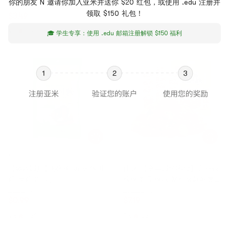
你的朋友 N 邀请你加入亚米并送你 $20 红包，或使用 .edu 注册并
526g
$6.49
54折
$4.59
77折
领取 $150 礼包！
$
3.49
$
3.49
4.8
(592)
4.9
(215)
🎓 学生专享：使用 .edu 邮箱注册解锁 $150 福利
桐裕粉坊
佳龙
【爆款回归】桐裕粉坊 火锅川
佳龙 【童年回忆零食】五谷杂
粉 宽粉 240g
粮辣条 甜辣味 网红爆款解馋
小零食 16克*20包【豌豆与辣
$1.79
56折
$12.80
57折
$
0.99
$
7.19
条的碰撞】
4.8
(929)
5.0
(22)