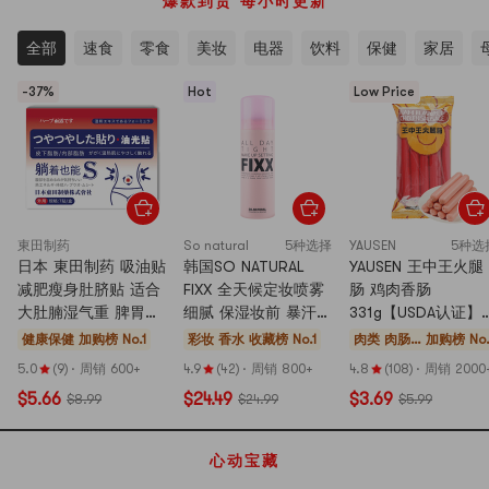
爆款到货 每小时更新
全部
速食
零食
美妆
电器
饮料
保健
家居
-37%
Hot
Low Price
東田制药
So natural
5种选择
YAUSEN
5种选
日本 東田制药 吸油贴
韩国SO NATURAL
YAUSEN 王中王火腿
减肥瘦身肚脐贴 适合
FIXX 全天候定妆喷雾
肠 鸡肉香肠
大肚腩湿气重 脾胃虚
细腻 保湿妆前 暴汗不
331g【USDA认证】
弱人群【明星同款】
脱妆 清爽贴合 75ml
【夜宵泡面搭子】
健康保健
加购榜 No.1
彩妆 香水
收藏榜 No.1
肉类 肉肠
加购榜 No.
草本油光贴 7贴/盒
#经典款 适用所有肤
肉干 卤味
5.0
(9)
·
周销 600+
4.9
(42)
·
周销 800+
4.8
(108)
·
周销 2000
质 【化解榜单第一】
$5.66
$24.49
$3.69
$8.99
$24.99
$5.99
心动宝藏