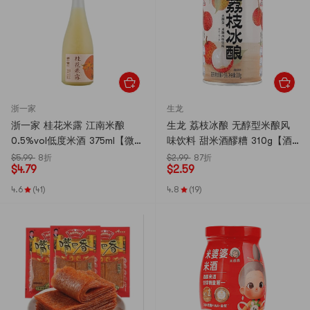
浙一家
生龙
浙一家 桂花米露 江南米酿
生龙 荔枝冰酿 无醇型米酿风
0.5%vol低度米酒 375ml【微
味饮料 甜米酒醪糟 310g【酒
醺小酒】【自然醇香 温润甘
精度≤0.5%vol】【孝感特产】
$5.99
8折
$2.99
87折
$
4.79
$
2.59
甜】
【清甜不腻 柔和甘润】
4.6
(41)
4.8
(19)