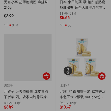
无名小卒 超薄脆锅巴 麻辣味
日本 東田制药 吸油贴 减肥瘦
210g
身肚脐贴 适合大肚腩湿气重
脾胃虚弱人群【明星同款】草
$8.99
63折
$
3.99
$
5.66
本油光贴 7贴/盒
4.8
(147)
5.0
(9)
川娃子
北纬47
川娃子 经典烧椒酱 虎皮青椒
北纬47° 白甜糯玉米 软糯香甜
下饭菜 四川农家自制蒜蓉辣酱
东北玉米 2根装 400g*3份
230g【复刻一饭封神烧椒鲈
【超值装】新老包装随机发
$3.99
88折
$11.89
89折
$
3.49
$
10.47
鱼】
货】