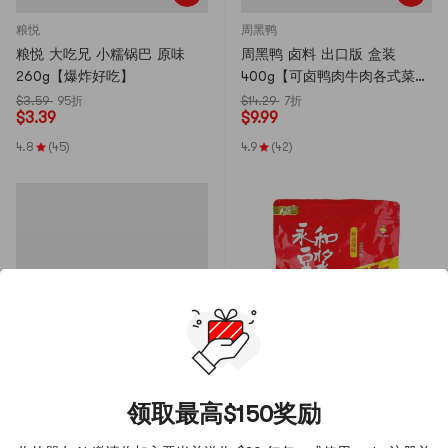
粮悦
周黑鸭
粮悦 大吃兄 小糯锅巴 原味
周黑鸭 卤料 出口版 盒装
260g【爆炸好吃】
400g【可卤鸭肉牛肉各式菜
品】【亚米首发】
$3.59
95折
$14.29
7折
$
3.39
$
9.99
4.8
(45)
4.9
(42)
徐福记
永和
领取最高$150奖励
【王嘉尔推荐】台湾徐福记 沙
永和豆浆 经典原味豆浆粉 非
琪玛 松软系列 鸡蛋味 16块入
转基因大豆 12包入 350g