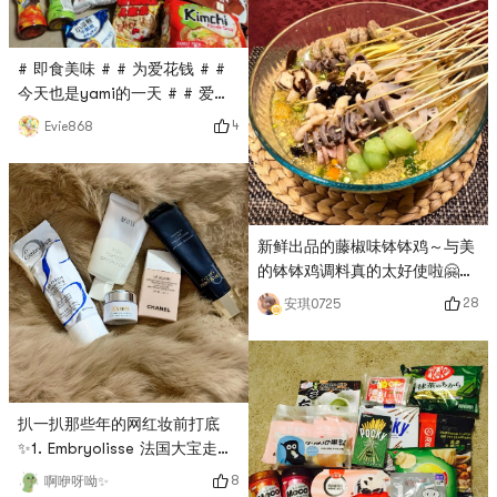
稀！也是大爱之一，大冬天必备
单品🤤# 提升幸福感电器 # #
亚米真的6 #
# 即食美味 # # 为爱花钱 # #
今天也是yami的一天 # # 爱吃
又想瘦 # # 亚米真的6 # 亚米
4
Evie868
铁粉没错了。 之前几个月对
yami有些失望来着，因为没有办
法买到自己想要的食物，就先放
购物车，可没过多久放购物车里
的吃的也没有了，以为yami补货
新鲜出品的藤椒味钵钵鸡～与美
不到位，不过现在好了，yami商
的钵钵鸡调料真的太好使啦🤗有
品感觉恢复旧貌，甚至多了许多
了这包调料，我的十八般厨艺都
28
安琪0725
东西和活动呢。真不错。。。👍
派不上用场了！为了味道加分，
💋💕💖❤️ 华人心之所向。。。
特意煲了高汤(猪骨+鸡爪+羊肉
混合高汤)，成品一流！！下次
换做香辣味，相信也会很棒棒～
# 亚米食谱 # # 亚米真的6 # #
扒一扒那些年的网红妆前打底
今天也是yami的一天 # # 双十
✨1. Embryolisse 法国大宝走过
一必囤 # # 即食美味 #
路过不要错过，干皮救星没错，
8
啊咿呀呦✨
但混油表示秋冬干燥时也很好