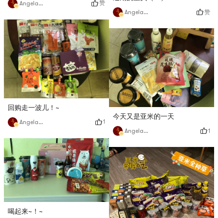
赞
Angela猫猫
赞
Angela猫猫
回购走一波儿！~
今天又是亚米的一天
1
Angela猫猫
1
Angela猫猫
喝起来~！~