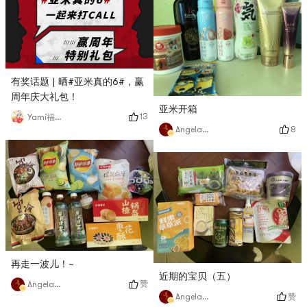
有奖话题 | 晒#亚米真的6#，赢
周年庆大礼包！
亚米开箱
13
Yami福利君
8
Angela猫猫
再走一波儿！~
近期的宝贝（五）
赞
Angela猫猫
赞
Angela猫猫