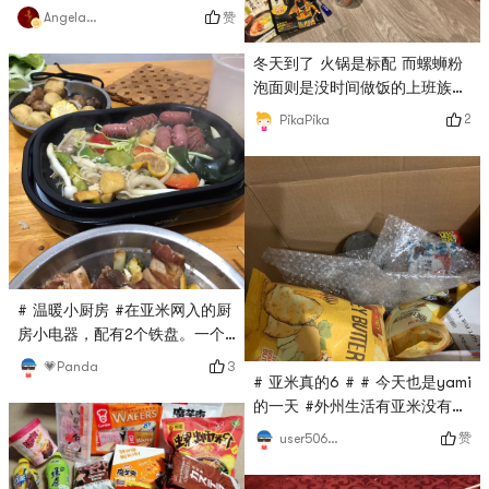
赞
Angela猫猫
冬天到了 火锅是标配 而螺蛳粉
泡面则是没时间做饭的上班族的
最佳搭档开始屯粮了哈哈哈哈哈
2
PikaPika
# 亚米真的6 # # 三食三餐 # #
即食美味 # # 一秒变好吃 # #
今天也是yami的一天 #
# 温暖小厨房 #在亚米网入的厨
房小电器，配有2个铁盘。一个
专门做章鱼烧用，一个可用来做
3
💗Panda
# 亚米真的6 # # 今天也是yami
烧烤用！两种铁盘都试过了很喜
的一天 #外州生活有亚米没有那
欢💕冬天就要吃热乎乎的烧烤热
么枯燥，希望亚米不要经常缺货
乎乎的章鱼🐙小丸子🍡！ 非要
赞
user5066012695
说缺点的话就是它不能调温度😯
另外还买了热乎乎的江中猴姑米