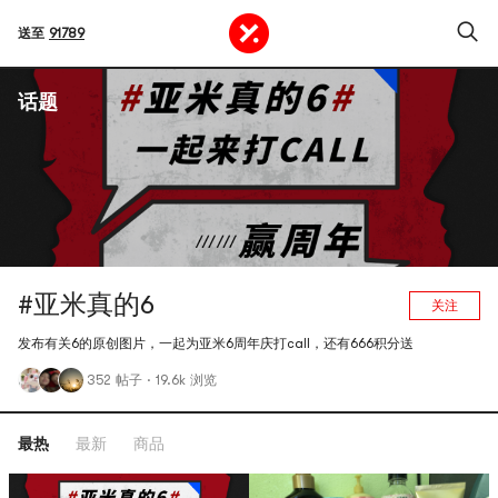
送至
91789
话题
#亚米真的6
关注
发布有关6的原创图片，一起为亚米6周年庆打call，还有666积分送
352 帖子
·
19.6k 浏览
最热
最新
商品