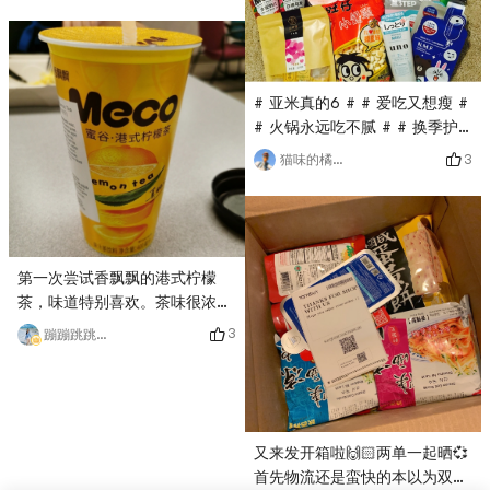
用！只要量控制的好，好好定
妆，没烦恼🉑️2. Elixir 妆前乳这
个之前有介绍过，在控油和隐形
毛孔方面效果都很不错，混油可
# 亚米真的6 # # 爱吃又想瘦 #
以入。3. cpb 滋润款长管隔离
# 火锅永远吃不腻 # # 换季护
这个是看推荐入的，混油的确可
肤 # # 今天也是yami的一天 #
3
猫味的橘子🍊
以用，不怎么油腻；但也不是很
等了好久终于都有货了😭虽然还
滋润，所以皮肤很干的话不要指
有几样没买到但是还是好幸福啊
望它，同样的，混油皮持妆太久
😍
还是会有出油现象。可以修饰肤
色，有些遮瑕效果。总的来说，
第一次尝试香飘飘的港式柠檬
无功无过吧。4. La Mer The
茶，味道特别喜欢。茶味很浓，
Perfecting Treatment
没有很甜的糖精味，茶味和柠檬
3
蹦蹦跳跳买买买
味搭配的正正好。唯一不足的是
配的吸管不是很好用，会喝着喝
着缩回去，建议大家用自己的吸
管，或者喝之前把吸管拉紧。#
亚米真的6 # # 即食美味 #
又来发开箱啦🙌🏻两单一起晒💞
首先物流还是蛮快的本以为双十