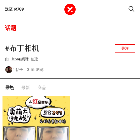
送至
91789
话题
#布丁相机
关注
由
Jenny妈咪
创建
1 帖子
·
3.5k 浏览
最热
最新
商品