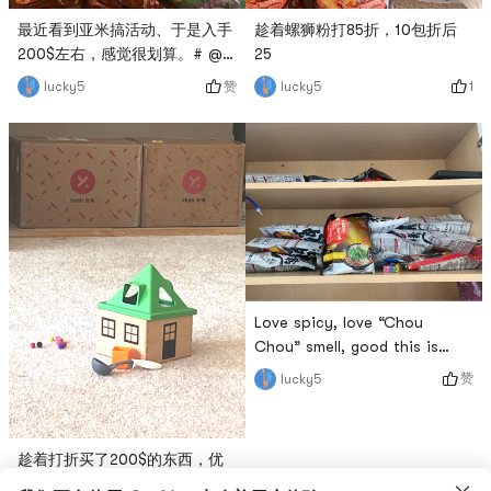
最近看到亚米搞活动、于是入手
趁着螺狮粉打85折，10包折后
200$左右，感觉很划算。# @
25
亚米小二 ## 我的囤货清单 # #
赞
1
lucky5
lucky5
Yamibuy #
Love spicy, love “Chou
Chou” smell, good this is
hometown tease, I shared
赞
lucky5
with my friends # 亚米与你相
识已9 #
趁着打折买了200$的东西，优
惠了100$，平时好多东西都不舍