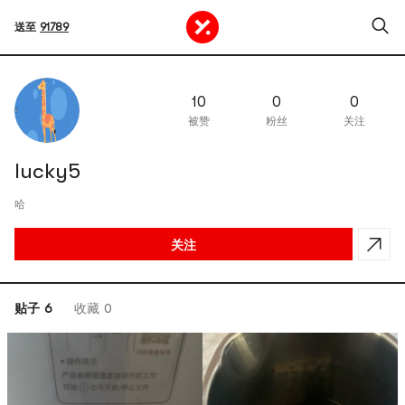
送至
91789
10
0
0
被赞
粉丝
关注
lucky5
哈
关注
贴子 6
收藏 0