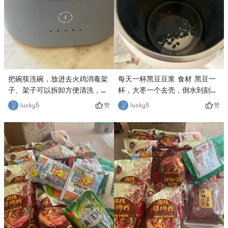
把碗筷洗碗，放进去火鸡消毒架
每天一杯黑豆豆浆 食材 黑豆一
子、架子可以拆卸方便清洗，按
杯，大枣一个去壳，倒水到刻度
住电源，紫外线消完毒自动断
位置，点击豆浆功能，静静等得
赞
赞
lucky5
lucky5
电，把碗筷放进柜子的碗筷架
20分钟，需要晾凉10分钟#
子。方便安心# 2022年中大促
Yamibuy # # 亚米与你相识已9
囤货指南 # # 亚米与你相识已9
# # @亚米小二 # # 618 # #
# # @亚米小二 # # Yamibuy #
618大促 #
# 618大促 #