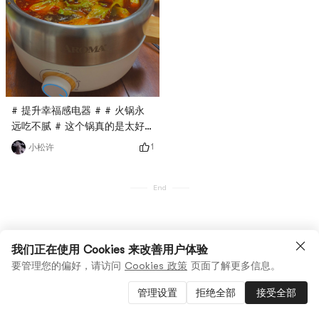
# 提升幸福感电器 # # 火锅永
远吃不腻 # 这个锅真的是太好
用了！！！我给一百个
1
小松许
赞！！！！到货的那天晚上我就
开始吃火锅啦，没想到我还是高
估了我自己，这个火锅底料太辣
End
了，辣到怀疑人生哈哈哈哈👍顺
便做了个茶冻解解辣，我宣布小
熊驾到这个冰粉粉无限回购！！
我们正在使用 Cookies 来改善用户体验
太好吃了
要管理您的偏好，请访问
Cookies 政策
页面了解更多信息。
管理设置
拒绝全部
接受全部