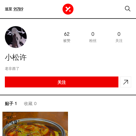
送至
91789
62
0
0
被赞
粉丝
关注
小松许
老非酋了
关注
贴子 1
收藏 0