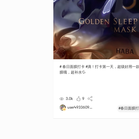
# 春日面膜打卡 #滴！打卡第一天，超级好用一
膜哦，超补水💦
3.0k
9
user4933609...
#春日面膜打