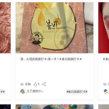
滴，久违的面膜打卡-第一天！# 春日面膜打卡 #
# 
3.5k
1
入了迷的小...
卡#
#春日面膜打卡#