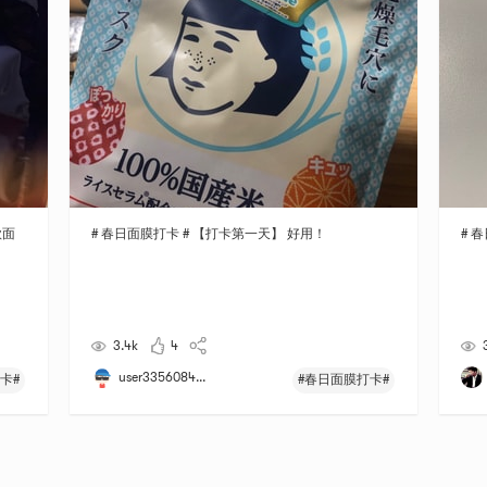
款面
# 春日面膜打卡 # 【打卡第一天】 好用！
# 
3.4k
4
user3356084...
卡#
#春日面膜打卡#