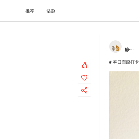
推荐
话题
鲸〰️
# 春日面膜打