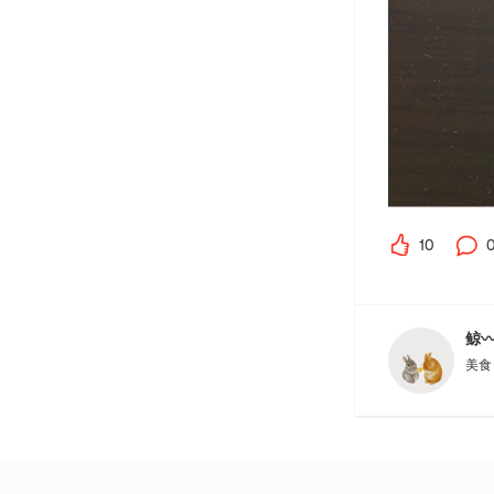
10
鲸〰
美食