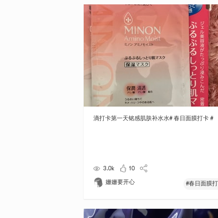
滴打卡第一天铭感肌肤补水水# 春日面膜打卡 #
3.0k
10
姗姗要开心
#春日面膜打