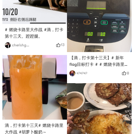
# 燃烧卡路里大作战 #滴，打卡
第十三天。蹬蹬腿。
13
cherishgone
【滴，打卡第十三天】# 新年
flag目标打卡 # # 燃烧卡路里大
作战 #
8
🍉🍉🍉
滴，打卡第十三天# 燃烧卡路里
大作战 #胡萝卜酸奶～