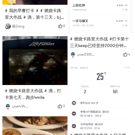
# 我的早餐打卡 # # 燃烧卡路
里大作战 # 滴，第十三天，bj的
巧克力牛角面包和香蕉，牛奶
6
麻jiang
# 燃烧卡路里大作战 #打卡第十
三天keep已经坚持2000分钟
了，继续努力💪
4
user2901968043
# 燃烧卡路里大作战 # 滴，打
卡第七天，跑步4mile
3
user4946465347