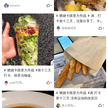
4
mirana
# 燃烧卡路里大作战 # 滴，打
卡第十三天，没脸分享了。卡路
里爆了
2
嘻嘻嘻同学
# 燃烧卡路里大作战 #第十三天
打卡。啃草当晚饭。
4
user7375835324
# 燃烧卡路里大作战 #滴 打卡
第十三天 没有运动的休息日
3
迷人的短腿小可爱