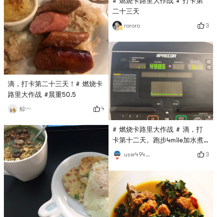
# 燃烧卡路里大作战 # 打卡第
二十三天
3
rororo
滴，打卡第二十三天！# 燃烧卡
路里大作战 #晨重50.5
4
鲸〰️
# 燃烧卡路里大作战 # 滴，打
卡第十二天。跑步4mile加水煮
芹菜洋葱鸡蛋
3
user4946465347