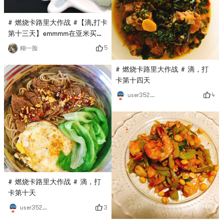
# 燃烧卡路里大作战 #【滴,打卡
第十三天】emmmm在亚米买的
零食到了，我的零食箱又满了
5
糊一脸
# 燃烧卡路里大作战 # 滴，打
卡第十四天
4
user3529676744
# 燃烧卡路里大作战 # 滴，打
卡第十天
3
user3529676744