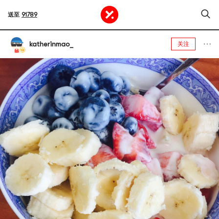
送至
91789
katherinmao_
关注