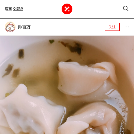
送至
91789
帅百万
关注