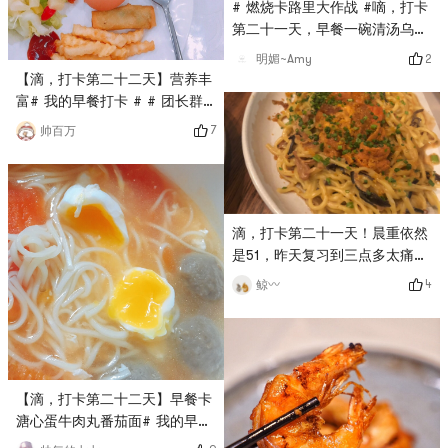
# 燃烧卡路里大作战 #嘀，打卡
第二十一天，早餐一碗清汤乌冬
放两粒牛筋丸
2
明媚~Amy
【滴，打卡第二十二天】营养丰
富# 我的早餐打卡 # # 团长群
BO # # 燃烧卡路里大作战 #
7
帅百万
滴，打卡第二十一天！晨重依然
是51，昨天复习到三点多太痛苦
了😖# 燃烧卡路里大作战 #
4
鲸〰️
【滴，打卡第二十二天】早餐卡
溏心蛋牛肉丸番茄面# 我的早餐
打卡 # # 团长群BO # # 燃烧卡