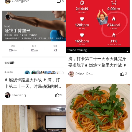
5
Cherrywxr
滴，打卡第二十一天今天健完身
要虚脱了# 燃烧卡路里大作战 #
3
Reina_Reina
# 燃烧卡路里大作战 # 滴，打
卡第二十一天。时局动荡的时
候…
18
cherishgone