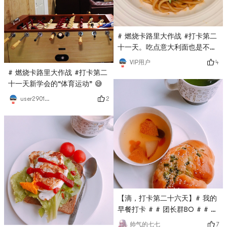
# 燃烧卡路里大作战 #打卡第二
十一天。吃点意大利面也是不错
的选择
4
VIP用户
# 燃烧卡路里大作战 #打卡第二
十一天新学会的“体育运动” 😅
2
user2901968043
【滴，打卡第二十六天】# 我的
早餐打卡 # # 团长群BO # # 燃
烧卡路里大作战 #
7
帅气的七七