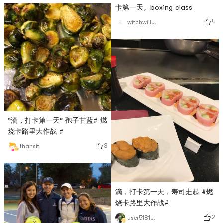
卡第一天。boxing class
4
witchwillw7
“滴，打卡第一天” 孢子甘蓝# 燃
烧卡路里大作战 #
3
thansit
滴，打卡第一天，寿司走起 #燃
烧卡路里大作战#
2
user5181420957