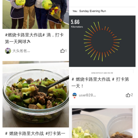
#燃烧卡路里大作战# 滴，打卡
第一天网球🎾
1
大头爸爸欢乐多
# 燃烧卡路里大作战 # 打卡第
一天！
2
user8283013483
# 燃烧卡路里大作战 #打卡第一