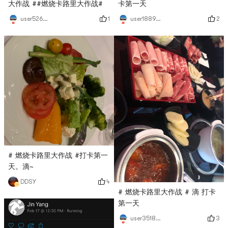
大作战 ##燃烧卡路里大作战#
卡第一天
1
2
user5264193664
user1889391224
# 燃烧卡路里大作战 #打卡第一
天。滴~
4
DDSY
# 燃烧卡路里大作战 # 滴 打卡
第一天
3
user3518519331