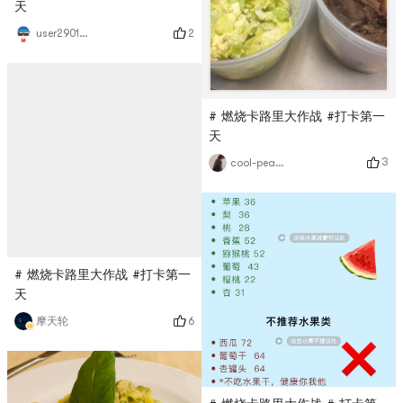
天
2
user2901968043
# 燃烧卡路里大作战 #打卡第一
天
3
cool-peaches
# 燃烧卡路里大作战 #打卡第一
天
6
摩天轮