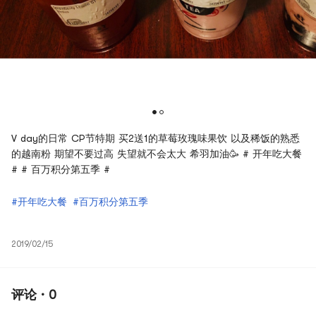
V day的日常 CP节特期 买2送1的草莓玫瑰味果饮 以及稀饭的熟悉
的越南粉 期望不要过高 失望就不会太大 希羽加油🥳 # 开年吃大餐
# # 百万积分第五季 #
#开年吃大餐
#百万积分第五季
2019/02/15
评论 · 0