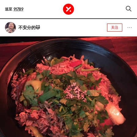
送至
91789
不安分的🐱
关注