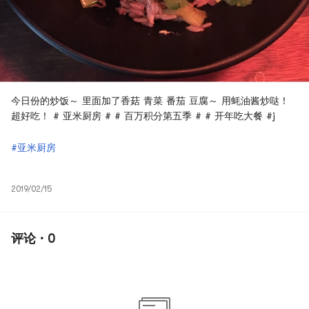
今日份的炒饭～ 里面加了香菇 青菜 番茄 豆腐～ 用蚝油酱炒哒！
超好吃！ # 亚米厨房 # # 百万积分第五季 # # 开年吃大餐 #j
#亚米厨房
2019/02/15
评论 · 0