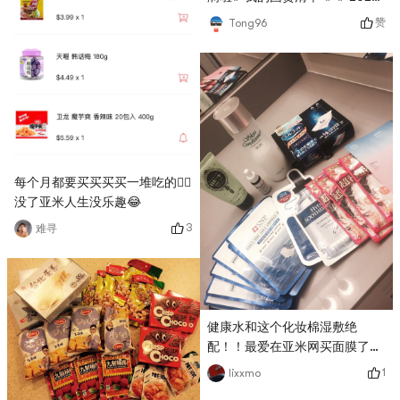
亚米开学季 #
赞
Tong96
每个月都要买买买买一堆吃的💁‍♀️
没了亚米人生没乐趣😂
3
难寻
健康水和这个化妆棉湿敷绝
配！！最爱在亚米网买面膜了
每次都一堆一堆的买 这次快用
1
lixxmo
完了 等双十一继续囤！！