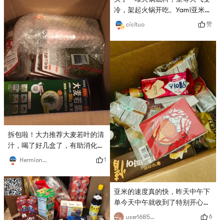
冷，架起火锅开吃。Yami亚米每
次打包玻璃瓶装的东西都包得超
赞
cicituo
级严实，非常好!👍👍👍
拆包啦！大力推荐大麦若叶的清
汁，喝了好几盒了，有助消化
的。这次还买了一堆面膜今晚就
1
HermioneLi
准备用！再次表扬一下亚米的包
装真的很仔细哦。
亚米的速度真的快，昨天中午下
单今天中午就收到了特别开心，
趁着活动给自己买了一箱吃的，
6
user1685849518