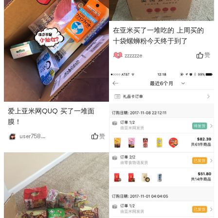
在亚米买了一堆吃的 上周买的
十袋螺蛳粉今天终于到了 ​​​​
赞
zzzzzze
爱上亚米网QUQ 买了一堆面
膜！
赞
user7580613499