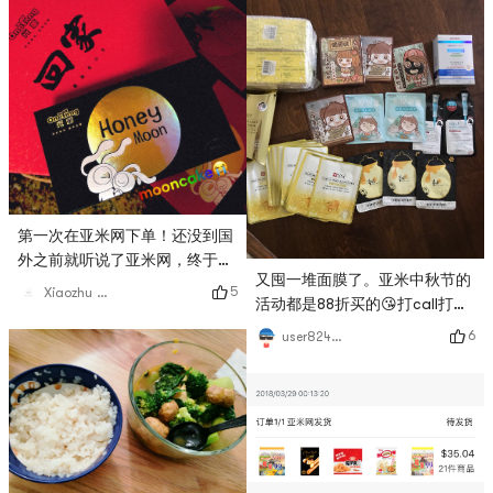
第一次在亚米网下单！还没到国
外之前就听说了亚米网，终于下
又囤一堆面膜了。亚米中秋节的
单了！正好赶上卖月饼就买了几
5
Xiaozhu Cui
活动都是88折买的😘打call打
种口味，😭😭亚米网真的拯救了
call 感觉家里没有两百片面膜就
留学党啊 还有辣条和面膜卖每
6
user8247727097
发慌😂
次逛亚米网都能逛很久点一堆零
食到购物车里😂