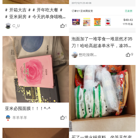
# 开箱大吉 # # 开年吃大餐 #
# 亚米厨房 # 今天的单身喵晚
餐 亚米上买的魔芋米饭 颗粒比
1
C_U
较大 需要手动分离颗粒 还有亚
米上买的3min即食咖喱包 加了
泡面加了一堆零食一堆居然才35
一堆蔬菜 完美！hhhhhhh图二
刀！哈哈高超凑单水平，凑35纯
是应景的水果们～
粹是给亚米打call，夏天真是胖
9
憋吃辣啊二货
的要没法见人了…
亚米必囤面膜！！！^-^
1
羊羊羊羊
买了一堆火锅底料，坐等天气变