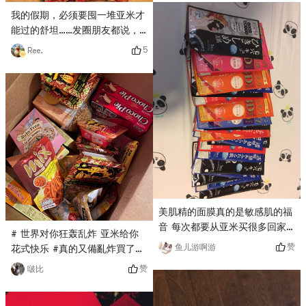
我的假期，必须要囤一堆亚米才
能过的舒坦……发圈朋友都说，
一看这些东西就是中国人😂
5
Ree.
美肌精的面膜真的是敏感肌的福
音 每次都要从亚米买很多回家
# 世界对你狂轰乱炸 亚米给你
超激动的！！！
赞
鱼儿游啊游
花式快乐 #真的又備亂炸買了一
堆，大箱滿滿的食物，150又沒
赞
啵比
了！