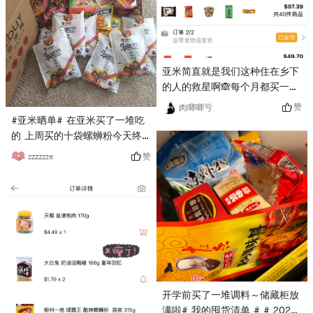
亚米简直就是我们这种住在乡下
的人的救星啊🙈每个月都买一堆
啊！！爱你哟！亚米！！
赞
肉唧唧亏
#亚米晒单# 在亚米买了一堆吃
的 上周买的十袋螺蛳粉今天终
于到了 ​​​​
赞
zzzzzze
开学前买了一堆调料～储藏柜放
满啦# 我的囤货清单 # # 2022