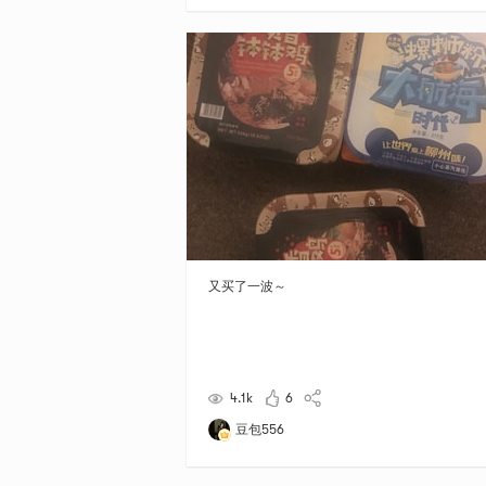
又买了一波～
4.1k
6
豆包556