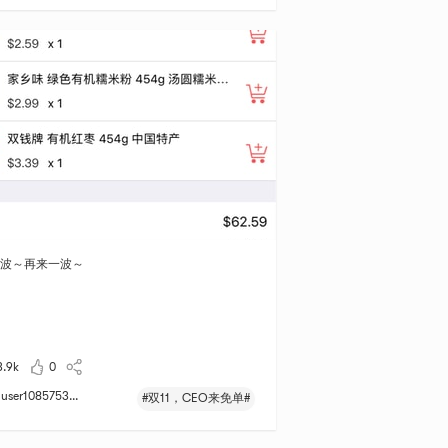
波～再来一波～
3.9k
0
user1085753...
#双11，CEO来免单#