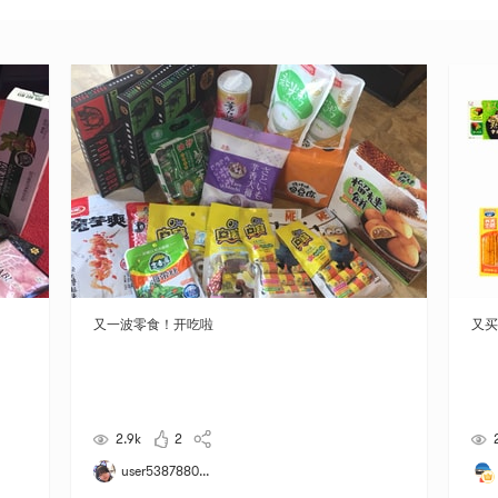
又一波零食！开吃啦
又买
2.9k
2
user5387880...