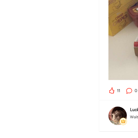
11
0
Luc
Wait