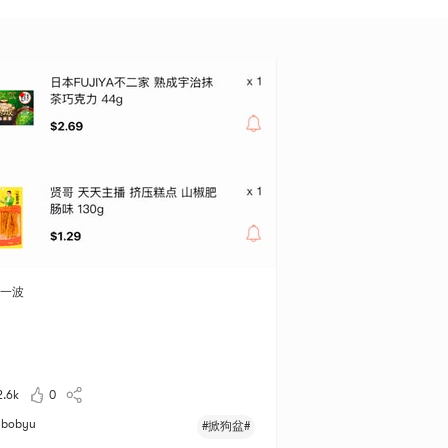
一波
2.6k
0
bobyu
#掀狗盆#