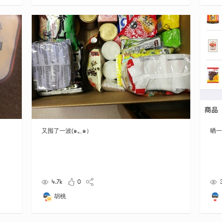
又囤了一波(๑؂๑）
晒一
4.7k
0
胡桃