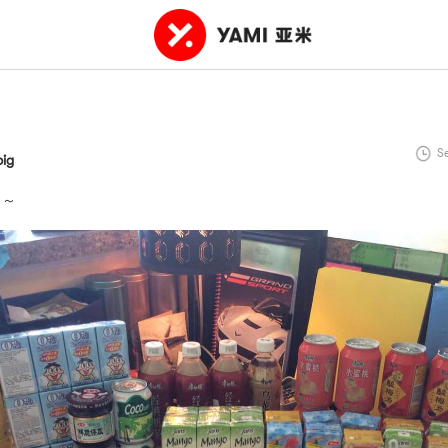
S
pig
～～