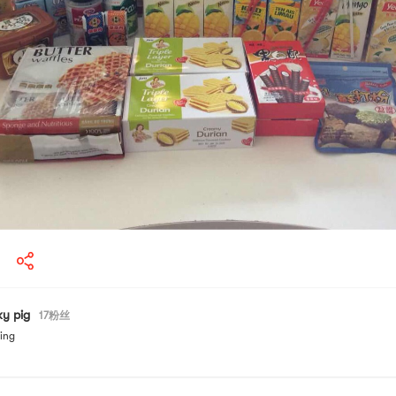
ky pig
17
粉丝
ing