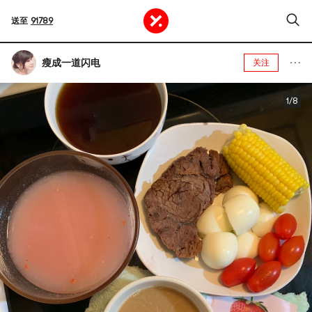
送至
91789
瘦成一道闪电
关注
1/8