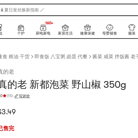
🧴夏日发丝焕新指南 🪄
160+
上新
160+
妆
个护
厨电家电
家居生活
健康保健
母婴辅食
服装
速食 粮油 干货
即食饭 八宝粥 卤蛋 代餐
酱菜 咸菜 拌饭酱 老
真的老
真的老 新都泡菜 野山椒 350g
.0
(
15
)
·
写评价
评分 4.0 颗星，最多 5 颗星
当前价格：$3.49
$
3.49
已售完