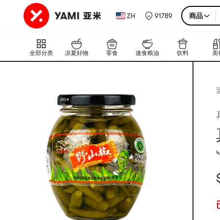
ZH
91789
商品
全部分类
凉夏好物
零食
速食粮油
饮料
美
4