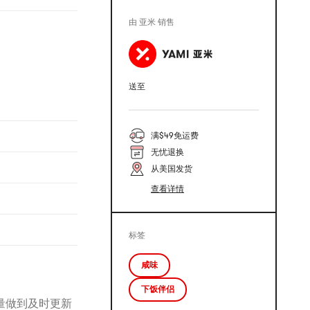
由 亚米 销售
送至
满$49免运费
无忧退换
从美国发货
查看详情
标签
咸味
下饭伴侣
量做到及时更新