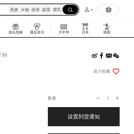
Yami自研抹茶粉上线🔥在家实现抹茶拿铁自由
燕麦
火锅
抹茶
卤蛋
腐乳
送礼指南
遇见首尔
大中华
日本
韩国
东南亚
干妈
加入收藏
数量
1
设置到货通知