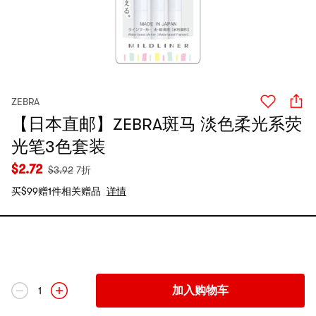
ZEBRA
【日本直邮】ZEBRA斑马 淡色柔光系荧
光笔3色套装
$
2.72
$
3.92
7折
买$99赠1件相关赠品
详情
加入购物车
1