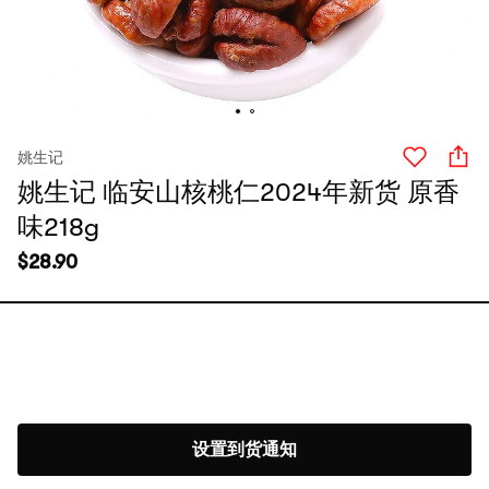
姚生记
姚生记 临安山核桃仁2024年新货 原香
味218g
$
28.90
设置到货通知