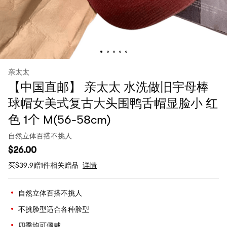
亲太太
【中国直邮】 亲太太 水洗做旧宇母棒
球帽女美式复古大头围鸭舌帽显脸小 红
色 1个 M(56-58cm)
自然立体百搭不挑人
$
26.00
买$39.9赠1件相关赠品
详情
自然立体百搭不挑人
不挑脸型适合各种脸型
四季均可佩戴