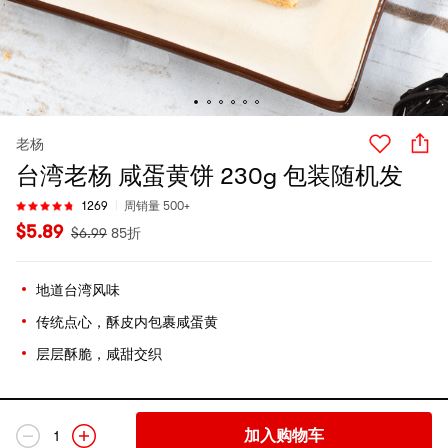
老杨
台湾老杨 咸蛋黄饼 230g 包装随机发
1269
周销量 500+
$
5.89
$
6.99
85折
地道台湾风味
传统点心，酥皮内包裹咸蛋黄
层层酥脆，咸甜交织
加入购物车
1