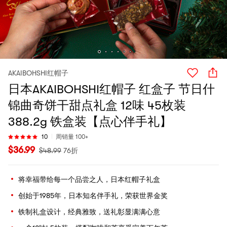
AKAIBOHSHI红帽子
日本AKAIBOHSHI红帽子 红盒子 节日什
锦曲奇饼干甜点礼盒 12味 45枚装
388.2g 铁盒装【点心伴手礼】
10
周销量 100+
$
36.99
$
48.99
76折
将幸福带给每一个品尝之人，日本红帽子礼盒
创始于1985年，日本知名伴手礼，荣获世界金奖
铁制礼盒设计，经典雅致，送礼彰显满满心意