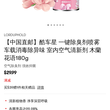
LORDUPHOLD
【中国直邮】酷车星 一键除臭剂喷雾
车载消毒除异味 室内空气清新剂 木蘭
花语180g
空气除臭剂 强效抑菌
$
29.99
满减
买$39赠1件相关赠品
详情
清新植物香 净享深层呼吸
杀菌率高达99.98%