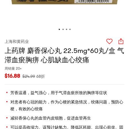
上海和黄药业
上药牌 麝香保心丸 22.5mg*60丸/盒 气
滞血瘀胸痹 心肌缺血心绞痛
周销量 20+
$
16.88
$
24.99
68折
芳香温通，益气强心，用于气滞血瘀所致的胸痹等症状
对患者有心冠的能力，作为心梗的紧急情况，绞痛问题，预防心
梗，有效的心绞痛
减轻香保心丸的血管内皮细胞，促进血管再生
可以提高收缩力、该预计缺氧力、降低区耗能、出现心前坐、固