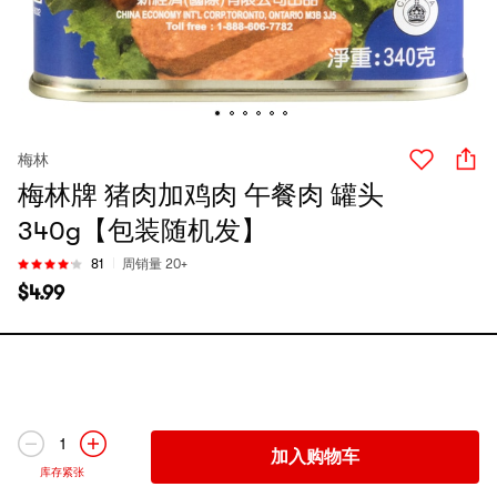
梅林
梅林牌 猪肉加鸡肉 午餐肉 罐头
340g【包装随机发】
81
周销量 20+
$
4.99
1
加入购物车
库存紧张