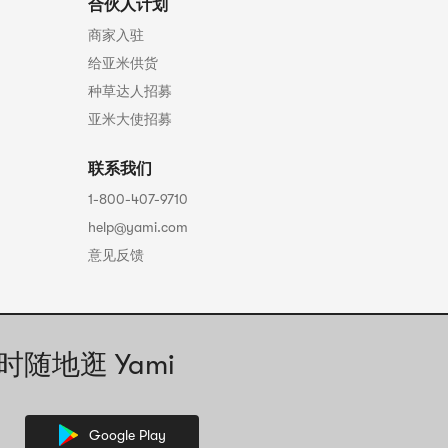
合伙人计划
商家入驻
给亚米供货
种草达人招募
亚米大使招募
联系我们
1-800-407-9710
help@yami.com
意见反馈
时随地逛 Yami
Google Play