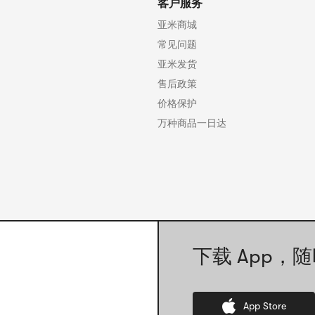
客户服务
亚米商城
常见问题
亚米发货
售后政策
价格保护
万种商品一日达
下载 App，随
App Store