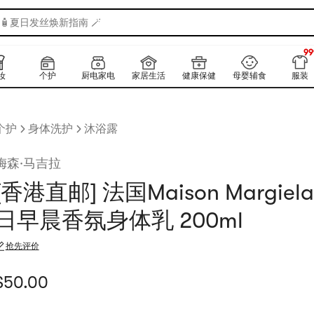
🧴夏日发丝焕新指南 🪄
99
上
99
妆
个护
厨电家电
家居生活
健康保健
母婴辅食
服装
个护
身体洗护
沐浴露
梅森·马吉拉
[香港直邮] 法国Maison Margie
日早晨香氛身体乳 200ml
抢先评价
当前价格：$50
$
50.00