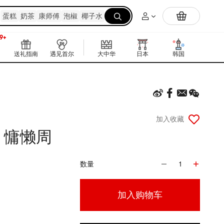
Yami自研抹茶粉上线🔥在家实现抹茶拿铁自由
蛋糕
奶茶
康师傅
泡椒
椰子水

9+
新
9+
送礼指南
遇见首尔
大中华
日本
韩国
东南亚
加入收藏
la 慵懒周
数量
1
加入购物车