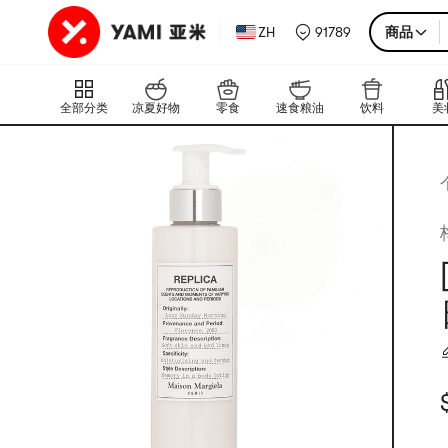
ZH
91789
商品
全部分类
凉夏好物
零食
速食粮油
饮料
美