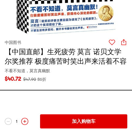
中国图书
【中国直邮】生死疲劳 莫言 诺贝文学
尔奖推荐 极度痛苦时笑出声来活着不容
不看不知道，莫言真幽默
$
40.72
$
47.90
86折
加入购物车
1