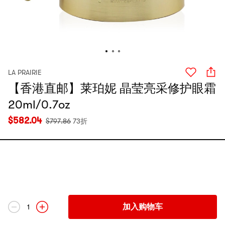
LA PRAIRIE
【香港直邮】莱珀妮 晶莹亮采修护眼霜
20ml/0.7oz
$
582.04
$
797.86
73折
加入购物车
1