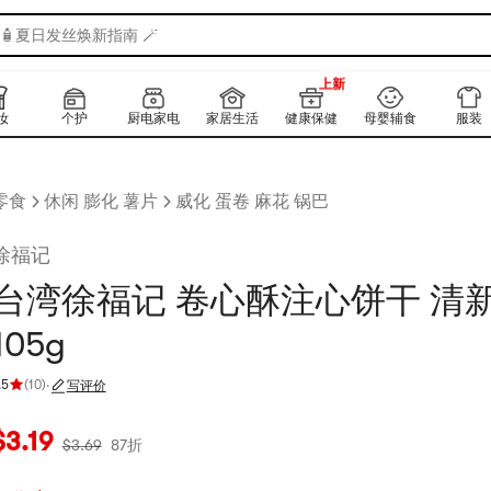
🧴夏日发丝焕新指南 🪄
990+
上新
990+
妆
个护
厨电家电
家居生活
健康保健
母婴辅食
服装
零食
休闲 膨化 薯片
威化 蛋卷 麻花 锅巴
徐福记
台湾徐福记 卷心酥注心饼干 清
105g
.5
(
10
)
·
写评价
评分 4.5 颗星，最多 5 颗星
当前价格：$3.19
原价：$3.69
87折
$
3.19
$
3.69
87折