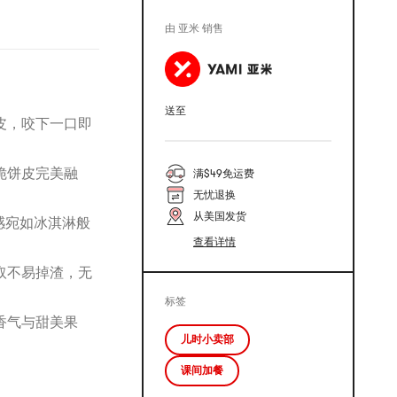
由 亚米 销售
送至
皮，咬下一口即
脆饼皮完美融
满$49免运费
无忧退换
从美国发货
感宛如冰淇淋般
查看详情
取不易掉渣，无
标签
香气与甜美果
儿时小卖部
课间加餐