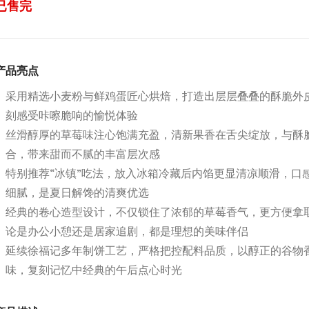
已售完
产品亮点
采用精选小麦粉与鲜鸡蛋匠心烘焙，打造出层层叠叠的酥脆外
刻感受咔嚓脆响的愉悦体验
丝滑醇厚的草莓味注心饱满充盈，清新果香在舌尖绽放，与酥
合，带来甜而不腻的丰富层次感
特别推荐“冰镇”吃法，放入冰箱冷藏后内馅更显清凉顺滑，口
细腻，是夏日解馋的清爽优选
经典的卷心造型设计，不仅锁住了浓郁的草莓香气，更方便拿
论是办公小憩还是居家追剧，都是理想的美味伴侣
延续徐福记多年制饼工艺，严格把控配料品质，以醇正的谷物
味，复刻记忆中经典的午后点心时光