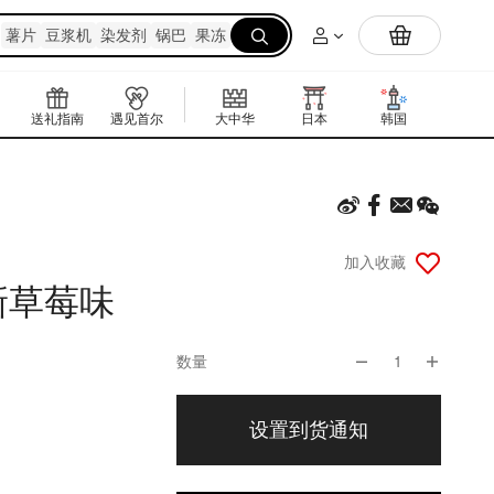
Yami自研抹茶粉上线🔥在家实现抹茶拿铁自由
薯片
豆浆机
染发剂
锅巴
果冻

送礼指南
遇见首尔
大中华
日本
韩国
东南亚
加入收藏
新草莓味
数量
1
设置到货通知