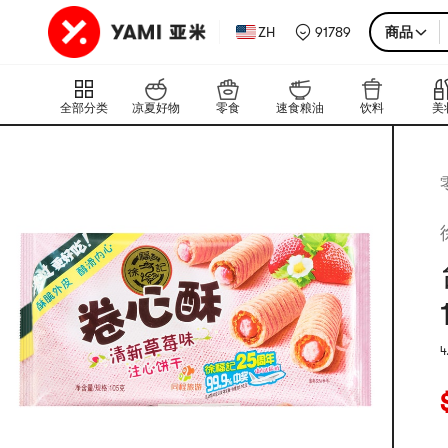
ZH
91789
商品
全部分类
凉夏好物
零食
速食粮油
饮料
美
4