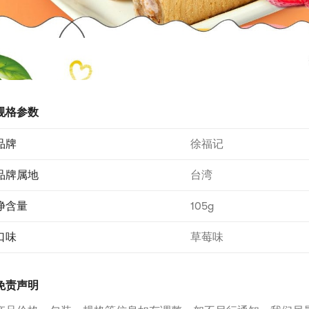
规格参数
品牌
徐福记
品牌属地
台湾
净含量
105g
口味
草莓味
免责声明