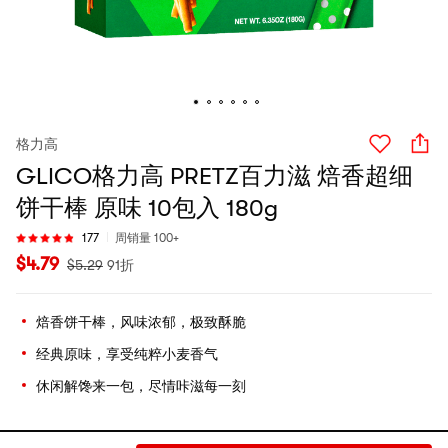
格力高
GLICO格力高 PRETZ百力滋 焙香超细
饼干棒 原味 10包入 180g
177
周销量 100+
$
4.79
$
5.29
91折
焙香饼干棒，风味浓郁，极致酥脆
经典原味，享受纯粹小麦香气
休闲解馋来一包，尽情咔滋每一刻