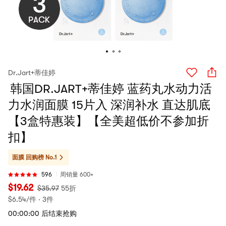
Dr.Jart+蒂佳婷
韩国DR.JART+蒂佳婷 蓝药丸水动力活
力水润面膜 15片入 深润补水 直达肌底
【3盒特惠装】【全美超低价不参加折
扣】
面膜
回购榜 No.1
596
周销量 600+
$
19.62
$
35.97
55折
$
6.54/件 · 3件
00:00:00 后结束抢购