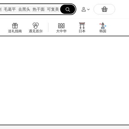
mi自研抹茶粉上线🔥在家实现抹茶拿铁自由
刷
毛葛平
去黑头
热干面
可复美
🔥爆辣美
送礼指南
遇见首尔
大中华
日本
韩国
东南亚