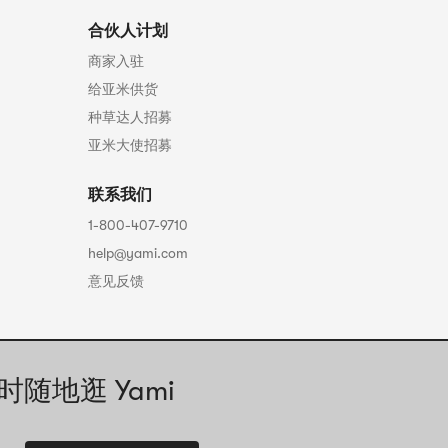
合伙人计划
商家入驻
给亚米供货
种草达人招募
亚米大使招募
联系我们
1-800-407-9710
help@yami.com
意见反馈
时随地逛 Yami