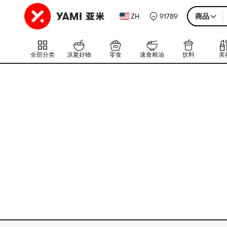
ZH
91789
商品
全部分类
凉夏好物
零食
速食粮油
饮料
美