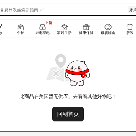
🧴夏日发丝焕新指南 🪄
Ya
牙
160+
上新
160+
妆
个护
厨电家电
家居生活
健康保健
母婴辅食
服装
此商品在美国暂无供应。去看看其他好物吧！
回到首页