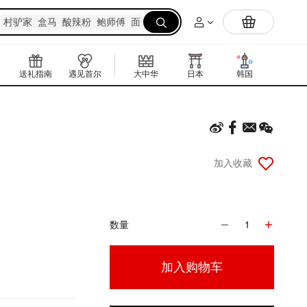
Yami自研抹茶粉上线🔥在家实现抹茶拿铁自由
村驴家
盒马
酸辣粉
鲍师傅
面

送礼指南
遇见首尔
大中华
日本
韩国
东南亚
加入收藏
数量
1
加入购物车