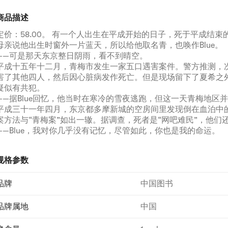
商品描述
定价：58.00。 有一个人出生在平成开始的日子，死于平成结束
母亲说他出生时窗外一片蓝天，所以给他取名青，也唤作Blue。
——可是那天东京整日阴雨，看不到晴空。
平成十五年十二月，青梅市发生一家五口遇害案件。警方推测，
害了其他四人，然后因心脏病发作死亡。但是现场留下了夏希之
疑似有共犯。
——据Blue回忆，他当时在寒冷的雪夜逃跑，但这一天青梅地区
平成三十一年四月，东京都多摩新城的空房间里发现倒在血泊中
案方法与“青梅案”如出一辙。据调查，死者是“网吧难民”，他们
——Blue，我对你几乎没有记忆，尽管如此，你也是我的命运。
规格参数
品牌
中国图书
品牌属地
中国