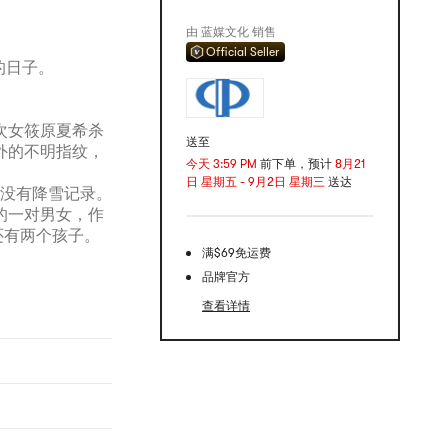
由 蓝媒文化 销售
Official Seller
的日子。
次女筱原夏希杀
送至
外的不明指纹，
今天 3:59 PM
前下单，预计
8月21
日 星期五 - 9月2日 星期三
送达
并没有降雪记录。
的一对男女，作
还有两个孩子。
满$69免运费
品牌官方
查看详情