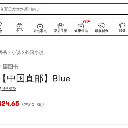
🧴夏日发丝焕新指南 🪄
990+
上新
990+
妆
个护
厨电家电
家居生活
健康保健
母婴辅食
服装
图书
小说
外国小说
中国图书
【中国直邮】Blue
抢先评价
当前价格：$24.65
原价：$29
85折
$
24.65
$
29.00
85折