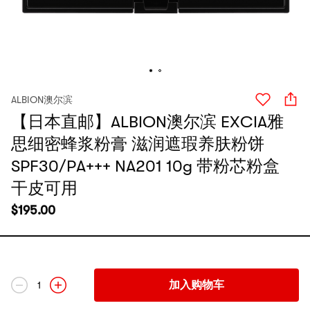
ALBION澳尔滨
【日本直邮】ALBION澳尔滨 EXCIA雅
思细密蜂浆粉膏 滋润遮瑕养肤粉饼
SPF30/PA+++ NA201 10g 带粉芯粉盒
干皮可用
$
195.00
加入购物车
1